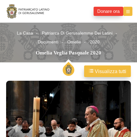
Donare ora
La Casa
Patriarca Di Gerusalemme Dei Latini
Documenti
Omelie
2020
Omelia Veglia Pasquale 2020
Visualizza tutti