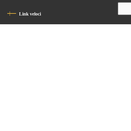
Link veloci
Informativa Sulla Privacy
Codice Di Condotta
Contatto
Latin Patriarchate Road
P.O.B 14152, Jerusalem 9114101
Tel
: +972 (2) 6471400
Email:
Chancellery@lpj.org