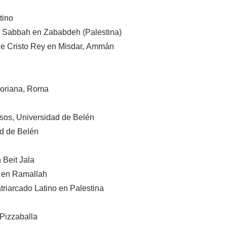
tino
el Sabbah en Zababdeh (Palestina)
 de Cristo Rey en Misdar, Ammán
egoriana, Roma
sos, Universidad de Belén
ad de Belén
 Beit Jala
a en Ramallah
triarcado Latino en Palestina
 Pizzaballa