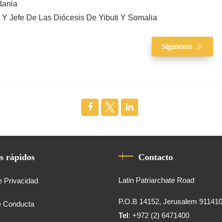
dania
Y Jefe De Las Diócesis De Yibuti Y Somalia
Siguiente
s rápidos
Contacto
Latin Patriarchate Road
e Privacidad
P.O.B 14152, Jerusalem 91141
e Conducta
Tel
: +972 (2) 6471400