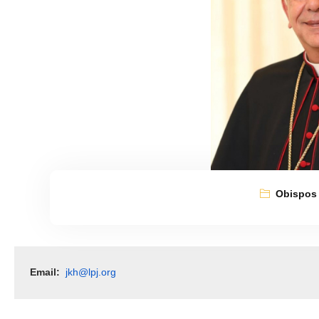
Obispos
Email:
jkh@lpj.org