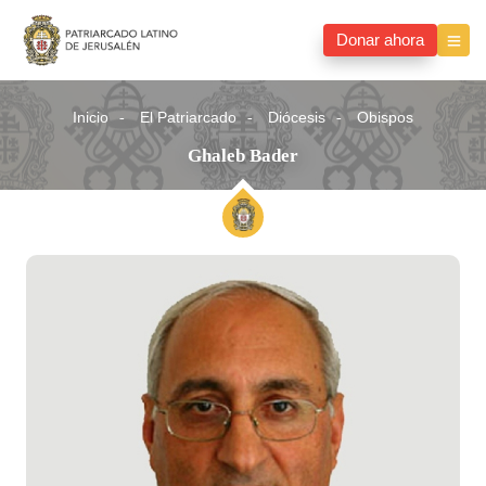
Donar ahora
Inicio
El Patriarcado
Diócesis
Obispos
Ghaleb Bader