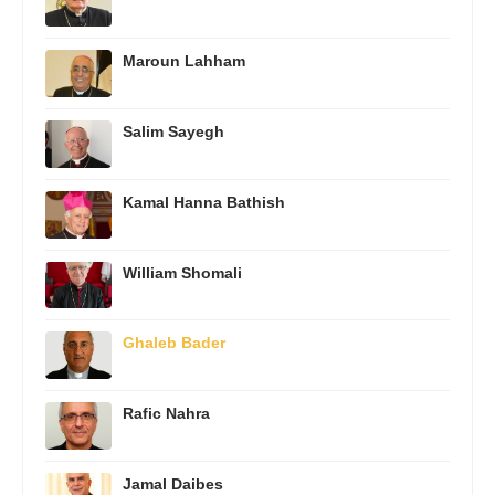
Maroun Lahham
Salim Sayegh
Kamal Hanna Bathish
William Shomali
Ghaleb Bader
Rafic Nahra
Jamal Daibes