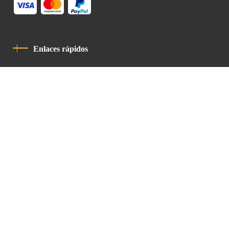
Enlaces rápidos
Política De Privacidad
Código De Conducta
Contacto
Latin Patriarchate Road
P.O.B 14152, Jerusalem 9114101
Tel
: +972 (2) 6471400
Email:
Chancellery@lpj.org