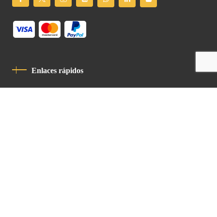
Enlaces rápidos
Política De Privacidad
Código De Conducta
Contacto
Latin Patriarchate Road
P.O.B 14152, Jerusalem 9114101
Tel
: +972 (2) 6471400