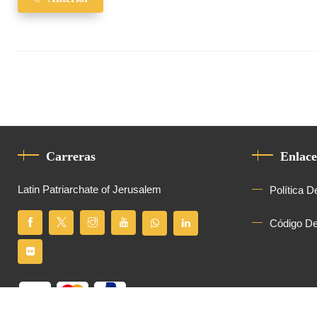
Carreras
Enlace
Latin Patriarchate of Jerusalem
Política D
Código D