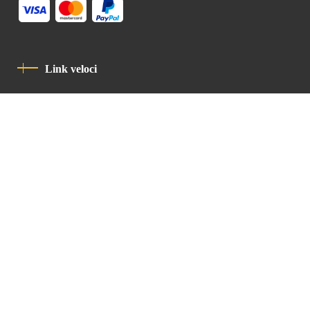
Link veloci
Informativa Sulla Privacy
Codice Di Condotta
Contatto
Latin Patriarchate Road
P.O.B 14152, Jerusalem 9114101
Tel
: +972 (2) 6471400
Email:
Chancellery@lpj.org