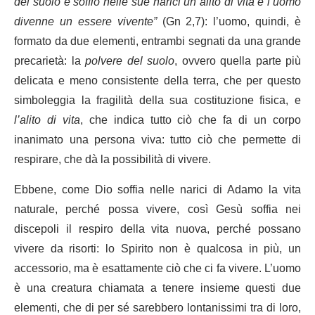
del suolo e soffiò nelle sue narici un alito di vita e l’uomo
divenne un essere vivente”
(Gn 2,7): l’uomo, quindi, è
formato da due elementi, entrambi segnati da una grande
precarietà: la
polvere del suolo
, ovvero quella parte più
delicata e meno consistente della terra, che per questo
simboleggia la fragilità della sua costituzione fisica, e
l’alito di vita
, che indica tutto ciò che fa di un corpo
inanimato una persona viva: tutto ciò che permette di
respirare, che dà la possibilità di vivere.
Ebbene, come Dio soffia nelle narici di Adamo la vita
naturale, perché possa vivere, così Gesù soffia nei
discepoli il respiro della vita nuova, perché possano
vivere da risorti: lo Spirito non è qualcosa in più, un
accessorio, ma è esattamente ciò che ci fa vivere. L’uomo
è una creatura chiamata a tenere insieme questi due
elementi, che di per sé sarebbero lontanissimi tra di loro,