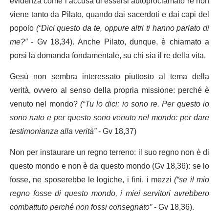
evidenza come l’accusa di essersi autoproclamato re non
viene tanto da Pilato, quando dai sacerdoti e dai capi del
popolo
(“Dici questo da te, oppure altri ti hanno parlato di
me?”
- Gv 18,34). Anche Pilato, dunque, è chiamato a
porsi la domanda fondamentale, su chi sia il re della vita.
Gesù non sembra interessato piuttosto al tema della
verità, ovvero al senso della propria missione: perché è
venuto nel mondo?
(“Tu lo dici: io sono re. Per questo io
sono nato e per questo sono venuto nel mondo: per dare
testimonianza alla verità”
- Gv 18,37)
Non per instaurare un regno terreno: il suo regno non è di
questo mondo e non è da questo mondo (Gv 18,36): se lo
fosse, ne sposerebbe le logiche, i fini, i mezzi
(“se il mio
regno fosse di questo mondo, i miei servitori avrebbero
combattuto perché non fossi consegnato”
- Gv 18,36).