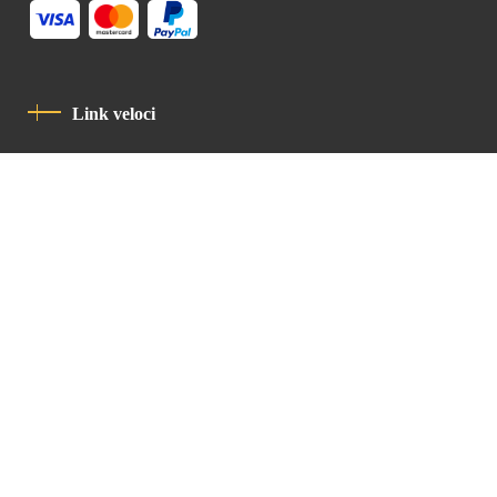
Link veloci
Informativa Sulla Privacy
Codice Di Condotta
Contatto
Latin Patriarchate Road
P.O.B 14152, Jerusalem 9114101
Tel
: +972 (2) 6471400
Email:
Chancellery@lpj.org