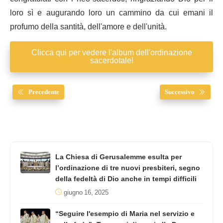
loro sì e augurando loro un cammino da cui emani il
profumo della santità, dell'amore e dell'unità.
Clicca qui per vedere l'album dell'ordinazione
sacerdotale!
Precedente
Successivo
La Chiesa di Gerusalemme esulta per
l’ordinazione di tre nuovi presbiteri, segno
della fedeltà di Dio anche in tempi difficili
giugno 16, 2025
“Seguire l'esempio di Maria nel servizio e