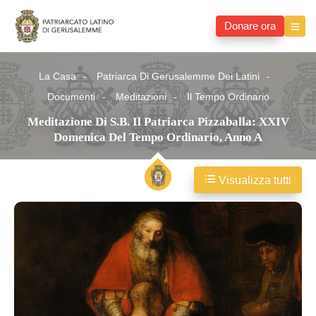
Donare ora
La Casa
Patriarca Di Gerusalemme Dei Latini
Documenti
Meditazioni
Il Tempo Ordinario
Meditazione Di S.B. Il Patriarca Pizzaballa: XXIV
Domenica Del Tempo Ordinario, Anno A
Visualizza tutti