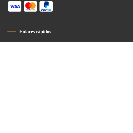
Enlaces rápidos
Política De Privacidad
Código De Conducta
Contacto
Latin Patriarchate Road
P.O.B 14152, Jerusalem 9114101
Tel
: +972 (2) 6471400
Email:
Chancellery@lpj.org