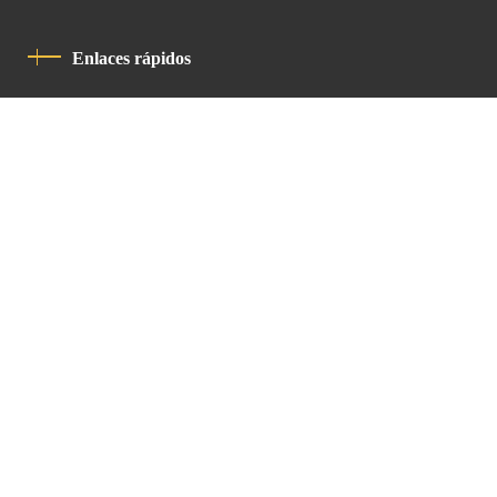
Enlaces rápidos
Política De Privacidad
Código De Conducta
Contacto
Latin Patriarchate Road
P.O.B 14152, Jerusalem 9114101
Tel
: +972 (2) 6471400
Email:
Chancellery@lpj.org