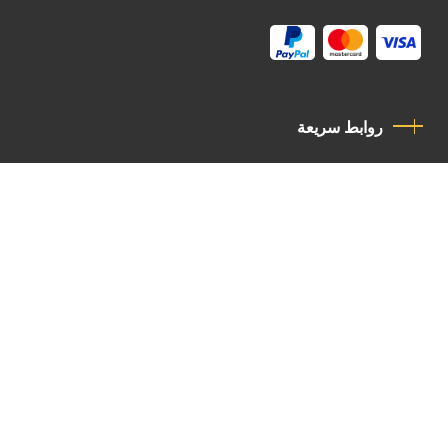
روابط سريعة
سياسة الخصوصية
مدونة قواعد السلوك
اتصل بنا
Latin Patriarchate Road
P.O.B 14152, Jerusalem 9114101
Tel
: +972 (2) 6471400
Email:
Chancellery@lpj.org