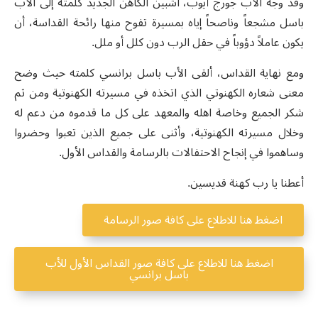
وقد وجه الأب جورج أيوب، اشبين الكاهن الجديد كلمته إلى الأب
باسل مشجعاً وناصحاً إياه بمسيرة تفوح منها رائحة القداسة، أن
يكون عاملاً دؤوباً في حقل الرب دون كلل أو ملل.
ومع نهاية القداس، ألقى الأب باسل برانسي كلمته حيث وضح
معنى شعاره الكهنوتي الذي اتخذه في مسيرته الكهنوتية ومن ثم
شكر الجميع وخاصة اهله والمعهد على كل ما قدموه من دعم له
وخلال مسيرته الكهنوتية، وأثنى على جميع الذين تعبوا وحضروا
وساهموا في إنجاح الاحتفالات بالرسامة والقداس الأول.
أعطنا يا رب كهنة قديسين.
اضغط هنا للاطلاع على كافة صور الرسامة
اضغط هنا للاطلاع على كافة صور القداس الأول للأب
باسل برانسي