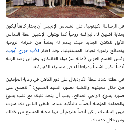
في الرسامة الكهنوتية، على الشماس الإنجيلي أن يختار كاهناً ليكون
بمثابة اشبين له، ليرافقه روحياً كما ويتولى الإشبين عظة القداس
الأول للكاهن الجديد حيث يقدم له بعضاً من خبراته الروحية
ونصائح راعوية لحياته المستقبلية، وقد اختار
الأب جورج أيوب
،
رئيس القسم العربي لأمانة سرّ دولة الفاتيكان، وهو ابن رعية الرينة
أيضاً ليكون اشبيناً ومرافقاً له في مسيرته الكهنوتية.
في عظته شدد غبطة الكاردينال على دور الكاهن في رعاية المؤمنين
من خلال محبتهم والتشبه بصورة السيد المسيح: " لتصبح على
صورة يسوع، الراعي الصالح، يجب أن يتحد قلبك مع قلب يسوع
والجماعة المؤمنة أيضاً... بالتأكيد عندما يلتقي الناس بك سوف
يرون إنسانيتك ولكن أيضاً عليهم أن يروا محبة المسيح من خلالك
ومن خلال خدمتك".