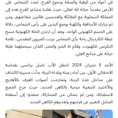
في أجواء من الرهبة والصلاة ودموع الفرح، تمدد الشماس على
الأرض مقدماً حياته لله تعالى، حيث نقلتنا مشاعر الفرح هذه إلى
المملكة السماوية مع الملائكة والقديسين طالبين شفاعتهم، ومن
ثم شارك الأساقفة والكهنة بوضع اليدين على رأس الشماس، دلالة
على الجسم الكهنوتي الواحد، وبعد أن ارتدى الحلة الكهنوتية مسح
غبطة الكاردينال راحة يدّي الشماس بزيت الميرون المقدس، علامة
التكريس للكهنوت، وقدّم له الخبز والخمر، اللذان سيحملهما طيلة
حياته على مذابح العلي.
الأحد 9 حزيران 2024 احتفل الأب باسل برانسي بقداسه
الاحتفالي الأول، بين أبناء رعيته وبلدته الرينة. بدأت مسيرة الكشاف
على مداخل بلدة الرينة، وتمازجت أصوات العزف بالأهازيج
والأناشيد الشعبية مرحبة بالكاهن الجديد، حيث خرج الجميع
لاستقباله، ومن لم يتمكن من المشاركة، صعدوا إلى أسطحة
المنازل للتعبير عن فرحتهم وتقديرهم للكاهن الجديد.