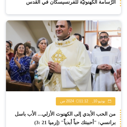
الرّسامة الكهنوتيّة للفرنسيسكان في القدس
يونيو 10, 2024
11:12 ص
من الحب الأبدي إلى الكهنوت الأزلي... الأب باسل
برانسي: "أحببتك حباً أبدياً" (إرميا 21 :3)