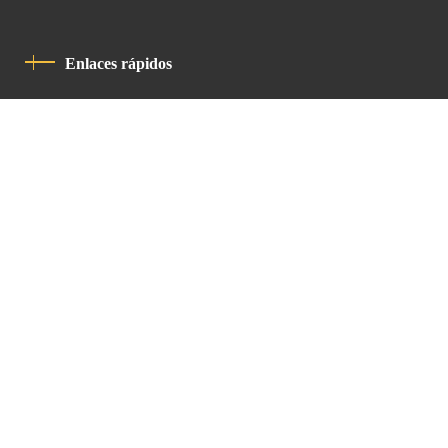
Enlaces rápidos
Política De Privacidad
Código De Conducta
Contacto
Latin Patriarchate Road
P.O.B 14152, Jerusalem 9114101
Tel
: +972 (2) 6471400
Email:
Chancellery@lpj.org