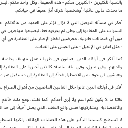
بالنسبة للكثيرين - الكثيرين منكم - هذه الحقيقة، وكل واحد منكم، ليس ل
ما تحدث مآسٍ عائلية أوشخصية تترك أثرًا عميقًا في حياتكم.
أفكر في مسألة الترحيل التي لا تزال تؤثر على العديد من عائلاتكم، خ
السنوات على المغادرة إلى وطن لم يعرفوه قط، ليصبحوا مهاجرين في ما 
دون أي ضمانات قانونية، معرضين لخطر الإجبار على المغادرة في أي
- مثل لعازر في الإنجيل - على العيش على الفتات.
كما أفكر في أولئك الذين يعيشون في ظروف عمل مهينة، وخاصة في
والديهم، وفي منزل، وفي بيئة سلمية؛ كالذين أجبروا على المغادر
ويعيشون في خوف من الاضطرار فجأة إلى المغادرة إلى مستقبل غير مؤ
أفكر في أولئك الذين عانوا خلال العامين الماضيين من أهوال الصراع ب
غالبًا ما لا يكون لكم اسم ولا يُرى أحدكم، كما قلت، ومع ذلك فأنت
والاقتصادية، وتشاركونها نفس واقع العنف، الذي يصل أحيانًا إلى حد ا
لا تستطيع كنيستنا التأثير على هذه العمليات الهائلة، ولكنها تست
مهمتنا: إعادة الكرامة والهوية إلى أشخاص يفضل الكثيرون عدم رؤيته