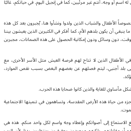
ه اسم أو وجه، أنتم غير مرئيين، كما في إنجيل اليوم. في حياتكم، غالبًا
صوصاً الأطفال والشباب الذين ولدوا ونشأوا هنا، يُجبرون بعد كل هذه
ينبغي أن يكون بلدهم الأم، كما أفكر في الكثيرين الذين يعيشون بيننا
 وقت، دون وسائل ودون إمكانية الحصول على هذه الضمانات، مجبرين
 الأطفال الذين لا تتاح لهم فرصة العيش مثل الأسر الأخرى، مع
ة إلى بلد أجنبي، ليتم فصلهم عن بعضهم البعض بسبب نقص الموارد،
كد.
شكل مأساوي للغاية والذين كانوا ضحايا هذه الحرب.
م جزء من حياة هذه الأرض المقدسة، وتساهمون في تنميتها الاجتماعية
لموت.
طيع الاستماع إلى أصواتكم وإعطاء وجه واسم لكل واحد منكم. هذه هي
م أو مقابلتهم، ولكنهم موجودون وحقيقيون وينتظرون ردنا. لأن الرب