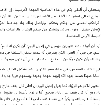
يسعدني أن ألتقي بكم في هذه المناسبة المهمة لأبرشيتنا، إن الاحتفا
الوضع الحالي لعشرات الآلاف من الأشخاص الذين يعيشون بيننا، أن ن
أفراحكم. لنصلي من أجلكم ومعكم، ونواصل بذلك بناء جماعتنا الم
لإيمان حقيقي وقوي وحازم، ولنشكر من بينكم الرهبان والراهبات وا
كنيسة الأرض المقدسة.
أود أن أتوقف عند تعبيرين مهمين في إنجيل اليوم: ”أن يكون له اسم“ و
اسم، في حين أن الغني، الذي يفترض أنه يتمتع ببعض السلطة في مجتمعه
وعائلة، وأن يكون جزءًا من المجتمع. باختصار، يعني أن تكون موجودً
في الكتاب المقدس، في بداية سفر التكوين، يتم تشكيل الخلق عندم
اسمًا جديدًا عندما يعهد الله إليهم بمهمة جديدة ويمنحهم هوية جديدة
التعبير الآخر هو الرؤية. كما يقول إنجيل اليوم أن لعازر كان يقف خارج ب
له، رغم أنه كان يقف على بابه، صحيح أننا لا نرى بأعيننا بل بقلوبنا، 
بممتلكاته وحياته، ومركزاً على نفسه فقط، لدرجة أنه أصبح غير قادر ع