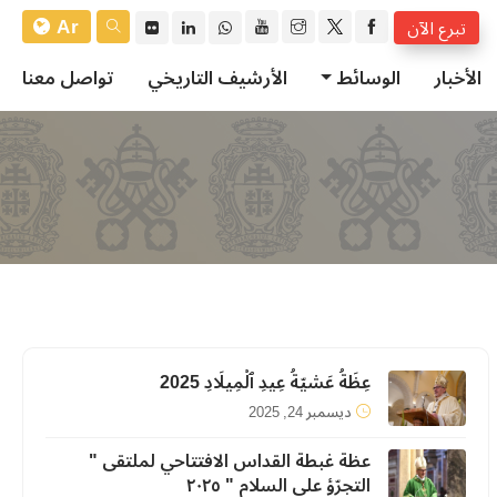
Ar
تبرع الآن
الأخبار
الوسائط
الأرشيف التاريخي
تواصل معنا
عِظَةُ عَشيّةُ عِيدِ ٱلْمِيلَادِ 2025
ديسمبر 24, 2025
عظة غبطة القداس الافتتاحي لملتقى "
التجرّؤ على السلام " ٢٠٢٥