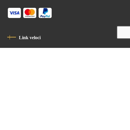
Link veloci
Informativa Sulla Privacy
Codice Di Condotta
Contatto
Latin Patriarchate Road
P.O.B 14152, Jerusalem 9114101
Tel
: +972 (2) 6471400