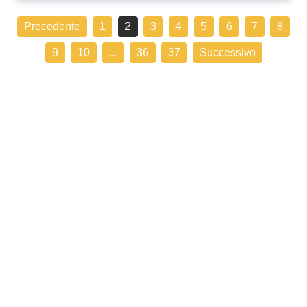
Precedente
1
2
3
4
5
6
7
8
9
10
...
36
37
Successivo