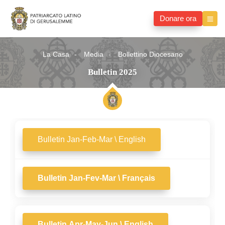
Donare ora
La Casa
Media
Bollettino Diocesano
Bulletin 2025
Bulletin Jan-Feb-Mar \ English
Bulletin Jan-Fev-Mar \ Français
Bulletin Apr-May-Jun \ English