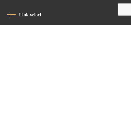
Link veloci
Informativa Sulla Privacy
Codice Di Condotta
Contatto
Latin Patriarchate Road
P.O.B 14152, Jerusalem 9114101
Tel
: +972 (2) 6471400
Email:
Chancellery@lpj.org