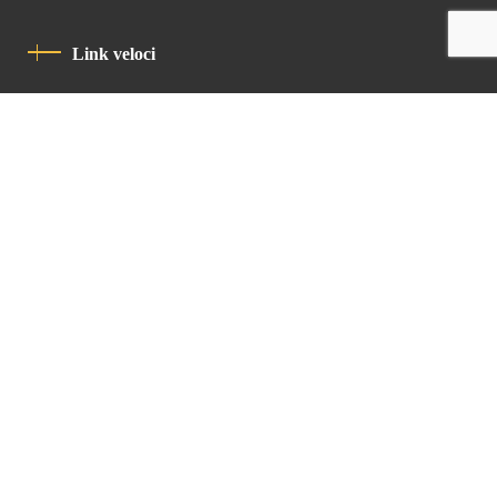
Link veloci
Informativa Sulla Privacy
Codice Di Condotta
Contatto
Latin Patriarchate Road
P.O.B 14152, Jerusalem 9114101
Tel
: +972 (2) 6471400
Email:
Chancellery@lpj.org