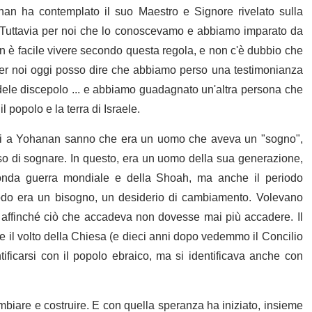
an ha contemplato il suo Maestro e Signore rivelato sulla
o. Tuttavia per noi che lo conoscevamo e abbiamo imparato da
è facile vivere secondo questa regola, e non c'è dubbio che
per noi oggi posso dire che abbiamo perso una testimonianza
dele discepolo ... e abbiamo guadagnato un'altra persona che
l popolo e la terra di Israele.
ini a Yohanan sanno che era un uomo che aveva un "sogno",
so di sognare. In questo, era un uomo della sua generazione,
econda guerra mondiale e della Shoah, ma anche il periodo
iodo era un bisogno, un desiderio di cambiamento. Volevano
 affinché ciò che accadeva non dovesse mai più accadere. Il
il volto della Chiesa (e dieci anni dopo vedemmo il Concilio
tificarsi con il popolo ebraico, ma si identificava anche con
mbiare e costruire. E con quella speranza ha iniziato, insieme