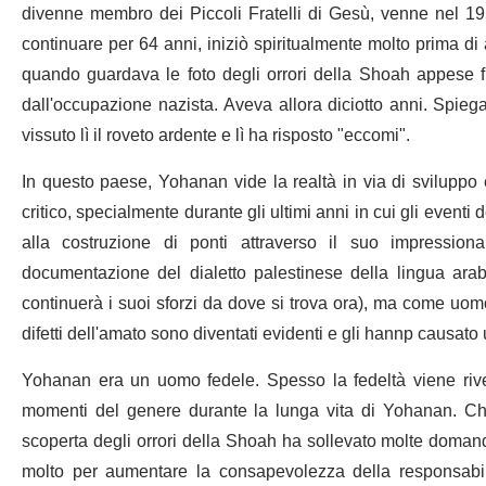
divenne membro dei Piccoli Fratelli di Gesù, venne nel 195
continuare per 64 anni, iniziò spiritualmente molto prima di
quando guardava le foto degli orrori della Shoah appese f
dall'occupazione nazista. Aveva allora diciotto anni. Spieg
vissuto lì il roveto ardente e lì ha risposto "eccomi".
In questo paese, Yohanan vide la realtà in via di sviluppo
critico, specialmente durante gli ultimi anni in cui gli eventi
alla costruzione di ponti attraverso il suo impression
documentazione del dialetto palestinese della lingua ara
continuerà i suoi sforzi da dove si trova ora), ma come u
difetti dell'amato sono diventati evidenti e gli hannp causato
Yohanan era un uomo fedele. Spesso la fedeltà viene rivel
momenti del genere durante la lunga vita di Yohanan. Chi
scoperta degli orrori della Shoah ha sollevato molte domande
molto per aumentare la consapevolezza della responsabili