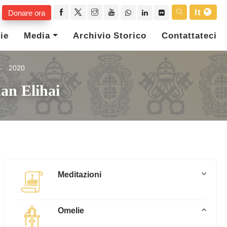
It
Donare ora
ie
Media
Archivio Storico
Contattateci
2020
an Elihai
Meditazioni
Omelie