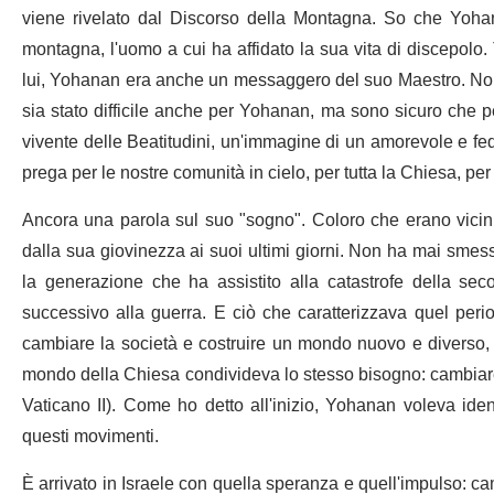
viene rivelato dal Discorso della Montagna. So che Yohan
montagna, l'uomo a cui ha affidato la sua vita di discepol
lui, Yohanan era anche un messaggero del suo Maestro. Non 
sia stato difficile anche per Yohanan, ma sono sicuro che 
vivente delle Beatitudini, un'immagine di un amorevole e fe
prega per le nostre comunità in cielo, per tutta la Chiesa, per i
Ancora una parola sul suo "sogno". Coloro che erano vic
dalla sua giovinezza ai suoi ultimi giorni. Non ha mai smes
la generazione che ha assistito alla catastrofe della s
successivo alla guerra. E ciò che caratterizzava quel per
cambiare la società e costruire un mondo nuovo e diverso,
mondo della Chiesa condivideva lo stesso bisogno: cambiare 
Vaticano II). Come ho detto all'inizio, Yohanan voleva iden
questi movimenti.
È arrivato in Israele con quella speranza e quell'impulso: ca