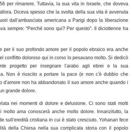
6 per rimanere. Tuttavia, la sua vita in Israele, che doveva
 allora. Diceva spesso che la svolta della sua vita è avvenuta
uori dall'ambasciata americana a Parigi dopo la liberazione
ava sempre: “Perché sono qui? Per questo”. Il diciottenne ha
 e per il suo profondo amore per il popolo ebraico era anche
 del conflitto doloroso qui in corso lo pesavano molto. Si dedicò
ante progetto per insegnare l'arabo agli ebrei e la sua
ba. Non è riuscito a portare la pace (e non c'è dubbio che
omo d'amore non ha abbandonato il suo amore anche quando i
 un grande dolore.
ata nei momenti di dolore e delusione. Ci sono stati molti
 molto ama conoscerà anche molto dolore. Innanzitutto, la
 sull'eredità cristiana in cui è stato cresciuto. Yohanan fece
tà della Chiesa nella sua complicata storia con il popolo