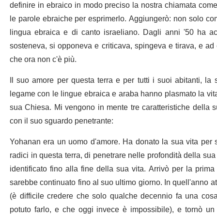
definire in ebraico in modo preciso la nostra chiamata come 
le parole ebraiche per esprimerlo. Aggiungerò: non solo com
lingua ebraica e di canto israeliano. Dagli anni '50 ha a
sosteneva, si opponeva e criticava, spingeva e tirava, e ad 
che ora non c'è più.
Il suo amore per questa terra e per tutti i suoi abitanti, la
legame con le lingue ebraica e araba hanno plasmato la vita 
sua Chiesa. Mi vengono in mente tre caratteristiche della 
con il suo sguardo penetrante:
Yohanan era un uomo d'amore. Ha donato la sua vita per seg
radici in questa terra, di penetrare nelle profondità della s
identificato fino alla fine della sua vita. Arrivò per la prim
sarebbe continuato fino al suo ultimo giorno. In quell'anno at
(è difficile credere che solo qualche decennio fa una cos
potuto farlo, e che oggi invece è impossibile), e tornò u