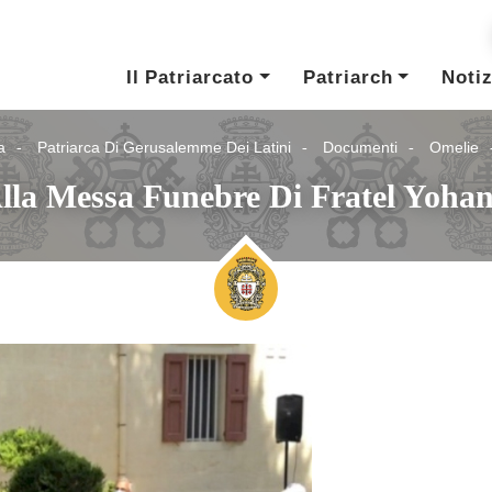
Il Patriarcato
Patriarch
Notiz
a
Patriarca Di Gerusalemme Dei Latini
Documenti
Omelie
lla Messa Funebre Di Fratel Yohan