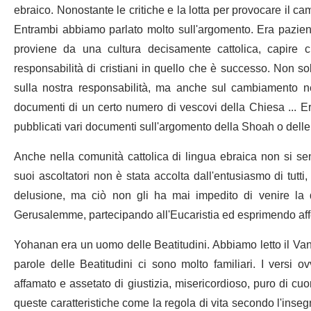
ebraico. Nonostante le critiche e la lotta per provocare il c
Entrambi abbiamo parlato molto sull'argomento. Era pazient
proviene da una cultura decisamente cattolica, capire
responsabilità di cristiani in quello che è successo. Non so
sulla nostra responsabilità, ma anche sul cambiamento nel
documenti di un certo numero di vescovi della Chiesa ... Er
pubblicati vari documenti sull'argomento della Shoah o delle 
Anche nella comunità cattolica di lingua ebraica non si se
suoi ascoltatori non è stata accolta dall'entusiasmo di tutt
delusione, ma ciò non gli ha mai impedito di venire la d
Gerusalemme, partecipando all'Eucaristia ed esprimendo aff
Yohanan era un uomo delle Beatitudini. Abbiamo letto il Van
parole delle Beatitudini ci sono molto familiari. I versi 
affamato e assetato di giustizia, misericordioso, puro di cuo
queste caratteristiche come la regola di vita secondo l'ins