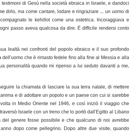
testimoni di Gesù nella società ebraica in Israele, e dandoci
e dirlo, ma come cantare, lodare e ringraziare ... un uomo di
ccompagnato le kehillot come una ostetrica. Incoraggiava e
ogni passo aveva qualcosa da dire. È difficile rendersi conto
 sua lealtà nei confronti del popolo ebraico e il suo profondo
dell'uomo che è rimasto fedele fino alla fine al Messia e alla
sua personalità quando mi ripenso a lui seduto davanti a me,
uire la chiamata di lasciare la sua terra natale, di mettere
ua anima e di adottare un popolo e un paese con cui si sarebbe
a volta in Medio Oriente nel 1946, e così iniziò il viaggio che
traversò Israele con un treno che lo portò dall'Egitto al Libano
a del genere fosse possibile e che qualcuno di noi avrebbe
n anno dopo come pellegrino. Dopo altre due visite, quando