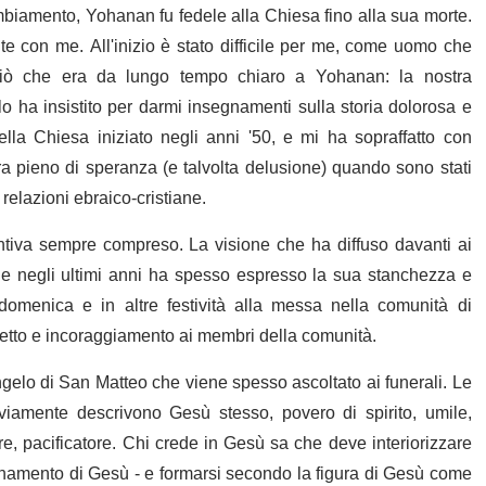
ambiamento, Yohanan fu fedele alla Chiesa fino alla sua morte.
e con me. All'inizio è stato difficile per me, come uomo che
 ciò che era da lungo tempo chiaro a Yohanan: la nostra
lo ha insistito per darmi insegnamenti sulla storia dolorosa e
la Chiesa iniziato negli anni '50, e mi ha sopraffatto con
a pieno di speranza (e talvolta delusione) quando sono stati
relazioni ebraico-cristiane.
ntiva sempre compreso. La visione che ha diffuso davanti ai
i, e negli ultimi anni ha spesso espresso la sua stanchezza e
omenica e in altre festività alla messa nella comunità di
etto e incoraggiamento ai membri della comunità.
gelo di San Matteo che viene spesso ascoltato ai funerali. Le
ovviamente descrivono Gesù stesso, povero di spirito, umile,
re, pacificatore. Chi crede in Gesù sa che deve interiorizzare
egnamento di Gesù - e formarsi secondo la figura di Gesù come