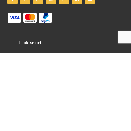
Link veloci
Informativa Sulla Privacy
Codice Di Condotta
Contatto
Latin Patriarchate Road
P.O.B 14152, Jerusalem 9114101
Tel
: +972 (2) 6471400