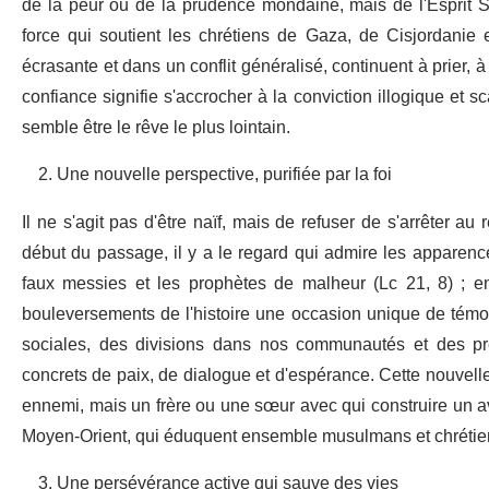
de la peur ou de la prudence mondaine, mais de l'Esprit Sa
force qui soutient les chrétiens de Gaza, de Cisjordanie
écrasante et dans un conflit généralisé, continuent à prier, à
confiance signifie s'accrocher à la conviction illogique et 
semble être le rêve le plus lointain.
Une nouvelle perspective, purifiée par la foi
Il ne s'agit pas d'être naïf, mais de refuser de s'arrêter au
début du passage, il y a le regard qui admire les apparenc
faux messies et les prophètes de malheur (Lc 21, 8) ; enf
bouleversements de l'histoire une occasion unique de témoi
sociales, des divisions dans nos communautés et des p
concrets de paix, de dialogue et d'espérance. Cette nouvelle
ennemi, mais un frère ou une sœur avec qui construire un ave
Moyen-Orient, qui éduquent ensemble musulmans et chrétien
Une persévérance active qui sauve des vies