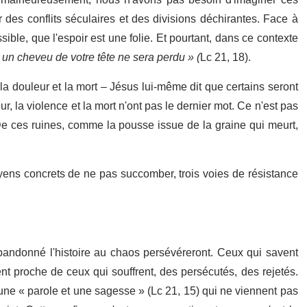
i, malheureusement, nous n'avons pas besoin d'imaginer ces
ar des conflits séculaires et des divisions déchirantes. Face à
sible, que l'espoir est une folie. Et pourtant, dans ce contexte
 un cheveu de votre tête ne sera perdu » (
Lc 21, 18).
a douleur et la mort – Jésus lui-même dit que certains seront
, la violence et la mort n'ont pas le dernier mot. Ce n'est pas
ur. De ces ruines, comme la pousse issue de la graine qui meurt,
oyens concrets de ne pas succomber, trois voies de résistance
bandonné l'histoire au chaos persévéreront. Ceux qui savent
nt proche de ceux qui souffrent, des persécutés, des rejetés.
ne « parole et une sagesse » (Lc 21, 15) qui ne viennent pas