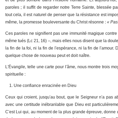
et de plus sombre dans l'histoire humaine. Et aujourd'hu
paroles ; il suffit de regarder notre Terre Sainte, blessée p
tout cela, il est naturel de penser que la résistance est impos
même, la promesse bouleversante du Christ résonne :
« Pas
Ces paroles ne signifient pas une immunité magique contre l
même tués (Lc 21, 16) –, mais elles nous disent que la douleur
la fin de la foi, ni la fin de l'espérance, ni la fin de l'amo
quelque chose de nouveau peut et doit naître.
L'Évangile, telle une carte pour l'âme, nous montre trois m
spirituelle :
Une confiance enracinée en Dieu
Ceux qui croient, jusqu'au bout, que le Seigneur n'a pas a
avec une certitude inébranlable que Dieu est particulièreme
C'est Lui qui, au moment de la plus grande épreuve, donne u