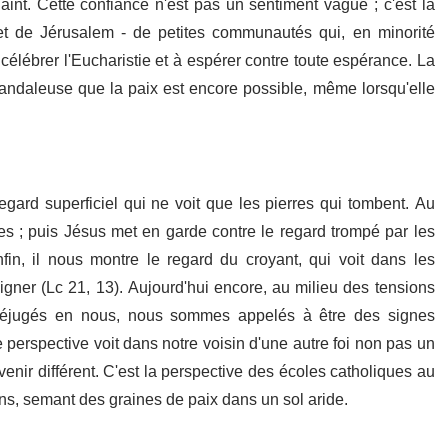
int. Cette confiance n'est pas un sentiment vague ; c'est la
 et de Jérusalem - de petites communautés qui, en minorité
 célébrer l'Eucharistie et à espérer contre toute espérance. La
scandaleuse que la paix est encore possible, même lorsqu'elle
 regard superficiel qui ne voit que les pierres qui tombent. Au
es ; puis Jésus met en garde contre le regard trompé par les
in, il nous montre le regard du croyant, qui voit dans les
gner (Lc 21, 13). Aujourd'hui encore, au milieu des tensions
réjugés en nous, nous sommes appelés à être des signes
 perspective voit dans notre voisin d'une autre foi non pas un
nir différent. C'est la perspective des écoles catholiques au
s, semant des graines de paix dans un sol aride.