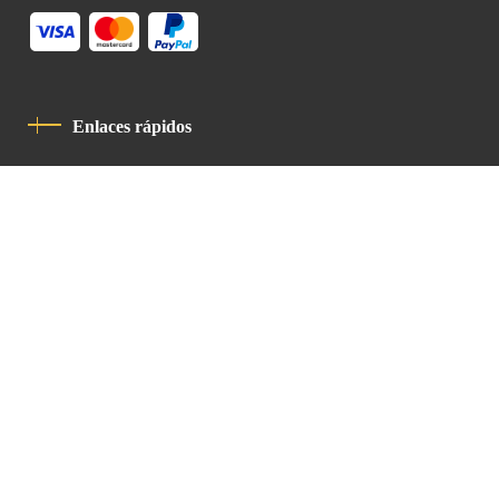
Enlaces rápidos
Política De Privacidad
Código De Conducta
Contacto
Latin Patriarchate Road
P.O.B 14152, Jerusalem 9114101
Tel
: +972 (2) 6471400
Email:
Chancellery@lpj.org