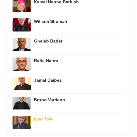
Kamal Hanna Bathish
William Shomali
Ghaleb Bader
Rafic Nahra
Jamal Daibes
Bruno Varriano
Iyad Twal