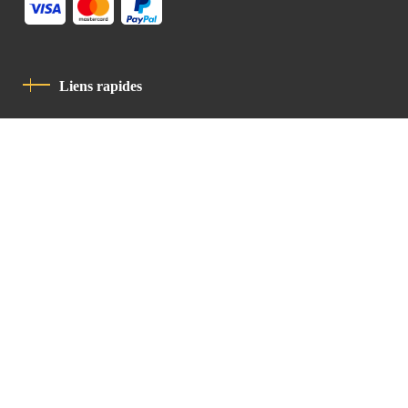
Liens rapides
Politique De Confidentialité
Charte De Comportement
contact
Latin Patriarchate Road
P.O.B 14152, Jerusalem 9114101
Tel
: +972 (2) 6471400
Email:
Chancellery@lpj.org