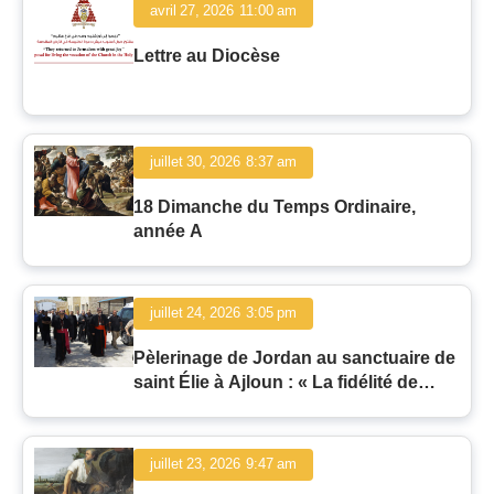
avril 27, 2026
11:00 am
Lettre au Diocèse
juillet 30, 2026
8:37 am
18 Dimanche du Temps Ordinaire,
année A
juillet 24, 2026
3:05 pm
Pèlerinage de Jordan au sanctuaire de
saint Élie à Ajloun : « La fidélité de
l'homme et la fidélité de Dieu »
juillet 23, 2026
9:47 am