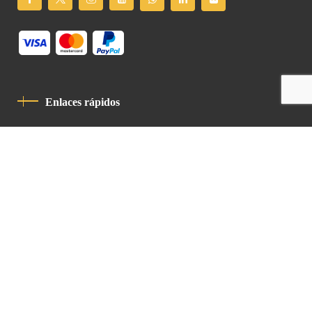
Enlaces rápidos
Política De Privacidad
Código De Conducta
Contacto
Latin Patriarchate Road
P.O.B 14152, Jerusalem 9114101
Tel
: +972 (2) 6471400