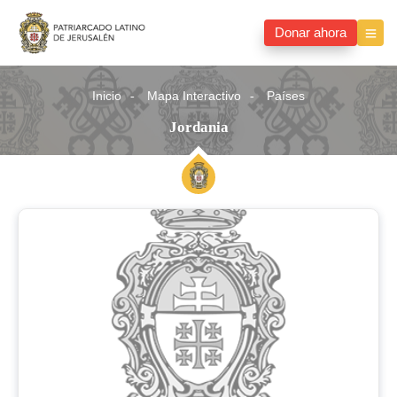
Donar ahora
Inicio
Mapa Interactivo
Países
Jordania
Jordania