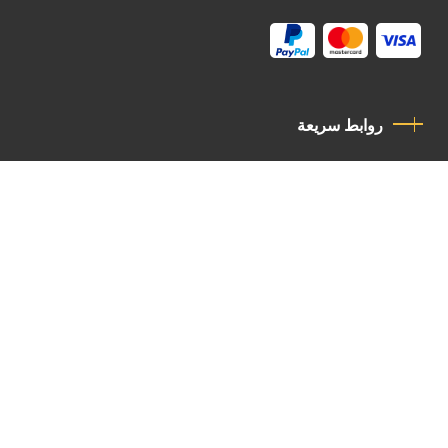
روابط سريعة
سياسة الخصوصية
مدونة قواعد السلوك
اتصل بنا
Latin Patriarchate Road
P.O.B 14152, Jerusalem 9114101
Tel
: +972 (2) 6471400
Email:
Chancellery@lpj.org