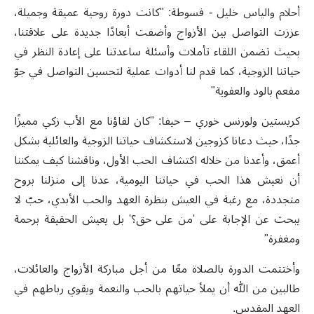
أحلام والياس خليل - فسوطة: "كانت دورة روحية عميقة وجميلة،
عززت التواصل بين الأزواج وأضفت أبعادًا جديدة على علاقتنا،
بحيث تضمن اللقاء تأملات وأسئلة ساعدتنا على إعادة النظر في
حياتنا الزوجية، كما قدم لنا أدوات عملية لتحسين التواصل في جوّ
مفعم بالود والعفوية"
كريستين ولورنس خوري – حيفا: "كان لقاؤنا مع الأب زكي مميزًا
جدًا، حيث دعانا كزوجين لاستكشاف حياتنا الزوجية والعائلية بشكل
أعمق، وأعدنا من خلاله اكتشاف الحب الأول، وناقشنا كيف يمكننا
أن نعيش هذا الحب في حياتنا اليومية، عدنا إلى منزلنا بروح
متجددة، مع رغبة في العيش بنظرة العهد والحب الأبدي، حبّ لا
يبحث عن الإجابة على 'من على حق؟' بل يعيش الحقيقة برحمة
ومغفرة"
وأختتمت الدورة بالصلاة معًا من أجل مباركة الأزواج والعائلات،
طالبين من الله أن يملأ حياتهم بالحب والنعمة ويقوي رباطهم في
العهد المقدس.