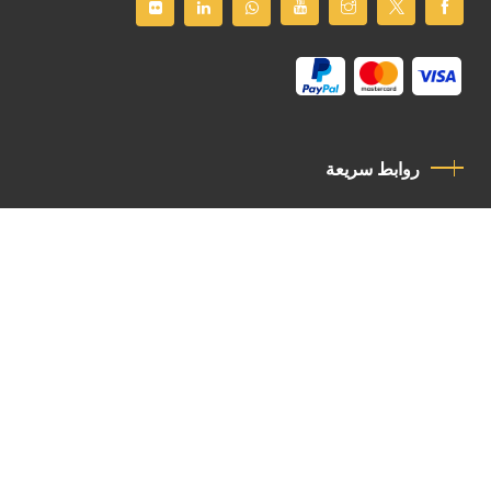
روابط سريعة
سياسة الخصوصية
مدونة قواعد السلوك
اتصل بنا
Latin Patriarchate Road
P.O.B 14152, Jerusalem 9114101
Tel
: +972 (2) 6471400