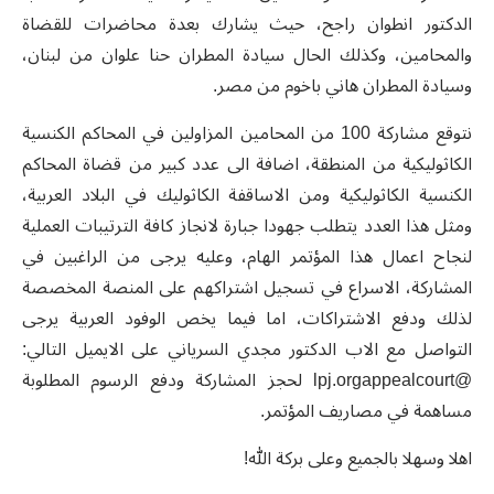
الدكتور انطوان راجح، حيث يشارك بعدة محاضرات للقضاة
والمحامين، وكذلك الحال سيادة المطران حنا علوان من لبنان،
وسيادة المطران هاني باخوم من مصر.
نتوقع مشاركة 100 من المحامين المزاولين في المحاكم الكنسية
الكاثوليكية من المنطقة، اضافة الى عدد كبير من قضاة المحاكم
الكنسية الكاثوليكية ومن الاساقفة الكاثوليك في البلاد العربية،
ومثل هذا العدد يتطلب جهودا جبارة لانجاز كافة الترتيبات العملية
لنجاح اعمال هذا المؤتمر الهام، وعليه يرجى من الراغبين في
المشاركة، الاسراع في تسجيل اشتراكهم على المنصة المخصصة
لذلك ودفع الاشتراكات، اما فيما يخص الوفود العربية يرجى
التواصل مع الاب الدكتور مجدي السرياني على الايميل التالي:
@lpj.orgappealcourt لحجز المشاركة ودفع الرسوم المطلوبة
مساهمة في مصاريف المؤتمر.
اهلا وسهلا بالجميع وعلى بركة الله!