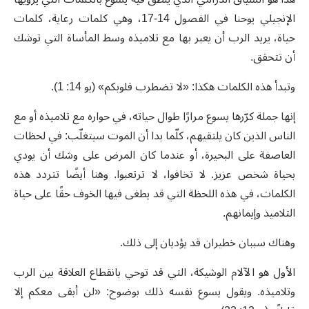
الإنجيلي يوحنا في الفصول 14-17، وهي كلمات رعاية، كلمات
حياة، يريد الرب أن يعبر بها مع تلاميذه وسط المأساة التي توشك
أن تتحقق.
وتبدأ هذه الكلمات هكذا: «لا تضطرب قلوبكم» (يو 14: 1).
إنها جملة كرّرها يسوع مرارًا طوال حياته، في حواره مع تلاميذه أو مع
الناس الذين كان يلتقيهم، كلّما بدا أن الموت سيتغلّب: في لحظات
العاصفة على البحيرة، أو عندما كان المرض على وشك أن يودي
بحياة شخص عزيز. لا تخافوا، لا ترتعبوا. وهنا أيضًا تتردد هذه
الكلمات، في هذه اللحظة التي قد يطغى فيها الخوف حقًا على حياة
التلاميذ وإيمانهم.
وهناك سببان خطيران قد يؤديان إلى ذلك.
الأول هو الآلام الوشيكة، التي قد توحي بانقطاع العلاقة بين الرب
وتلاميذه. ويقول يسوع نفسه ذلك بوضوح: «لن أبقى معكم إلا