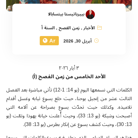
بييرباتيستا بيتسابالا
الأخبار
,
زمن الفصح
,
السنة أ
Ar
أبريل 30, 2026
٣ أيار ٢٠٢٦
الأحد الخامس من زمن الفصح (أ)
الكلمات التي نسمعها اليوم (يو 14: 1-12) تأتي مباشرة بعد الفصل
الثالث عشر من إنجيل يوحنا، حيث خلع يسوع ثيابه وغسل أقدام
تلاميذه. وكذلك حيث تحدّث يسوع بصراحة عن آلامه التي
أصبحت وشيكة (يو 13: 33)، وحيث أُعلنت خيانة يهوذا وتمّت (يو
13: 30)، وحيث كشف يسوع عن إنكار بطرس (يو 13: 38).
هذا هو السياق الدرامي الذي ينطق فيه يسوع بالكلمات التي يرويها