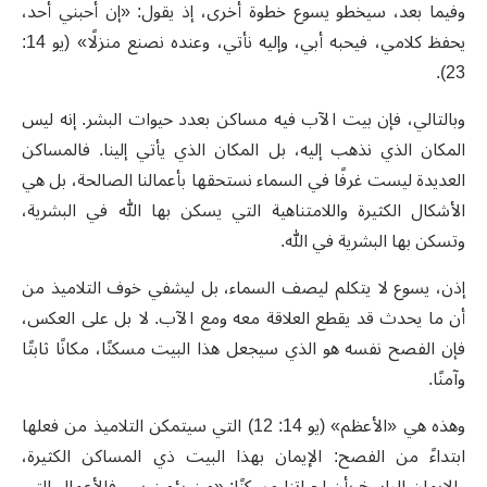
وفيما بعد، سيخطو يسوع خطوة أخرى، إذ يقول: «إن أحبني أحد،
يحفظ كلامي، فيحبه أبي، وإليه نأتي، وعنده نصنع منزلًا» (يو 14:
23).
وبالتالي، فإن بيت الآب فيه مساكن بعدد حيوات البشر. إنه ليس
المكان الذي نذهب إليه، بل المكان الذي يأتي إلينا. فالمساكن
العديدة ليست غرفًا في السماء نستحقها بأعمالنا الصالحة، بل هي
الأشكال الكثيرة واللامتناهية التي يسكن بها الله في البشرية،
وتسكن بها البشرية في الله.
إذن، يسوع لا يتكلم ليصف السماء، بل ليشفي خوف التلاميذ من
أن ما يحدث قد يقطع العلاقة معه ومع الآب. لا بل على العكس،
فإن الفصح نفسه هو الذي سيجعل هذا البيت مسكنًا، مكانًا ثابتًا
وآمنًا.
وهذه هي «الأعظم» (يو 14: 12) التي سيتمكن التلاميذ من فعلها
ابتداءً من الفصح: الإيمان بهذا البيت ذي المساكن الكثيرة،