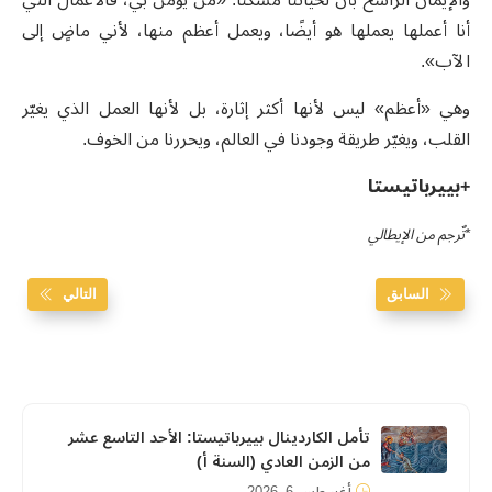
والإيمان الراسخ بأن لحياتنا مسكنًا: «من يؤمن بي، فالأعمال التي
أنا أعملها يعملها هو أيضًا، ويعمل أعظم منها، لأني ماضٍ إلى
الآب».
وهي «أعظم» ليس لأنها أكثر إثارة، بل لأنها العمل الذي يغيّر
القلب، ويغيّر طريقة وجودنا في العالم، ويحررنا من الخوف.
+بييرباتيستا
*تٌرجم من الإيطالي
السابق
التالي
تأمل الكاردينال بييرباتيستا: الأحد التاسع عشر
من الزمن العادي (السنة أ)