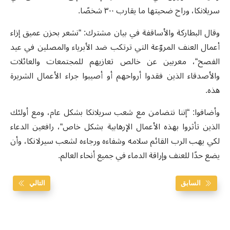
سريلانكا، وراح ضحيتها ما يقارب ٣٠٠ شخصًا.
وقال البطاركة والأساقفة في بيان مشترك: “نشعر بحزن عميق إزاء
أعمال العنف المروّعة التي ترتكب ضد الأبرياء والمصلين في عيد
الفصح“، معربين عن خالص تعازيهم للمجتمعات والعائلات
والأصدقاء الذين فقدوا أرواحهم أو أصيبوا جراء الأعمال الشريرة
هذه.
وأضافوا: “إننا نتضامن مع شعب سريلانكا بشكل عام، ومع أولئك
الذين تأثروا بهذه الأعمال الإرهابية بشكل خاص“، رافعين الدعاء
لكي يهب الرب القائم سلامه وشفاءه ورجاءه لشعب سيرلانكا، وأن
يضع حدًا للعنف وإراقة الدماء في جميع أنحاء العالم.
السابق
التالي