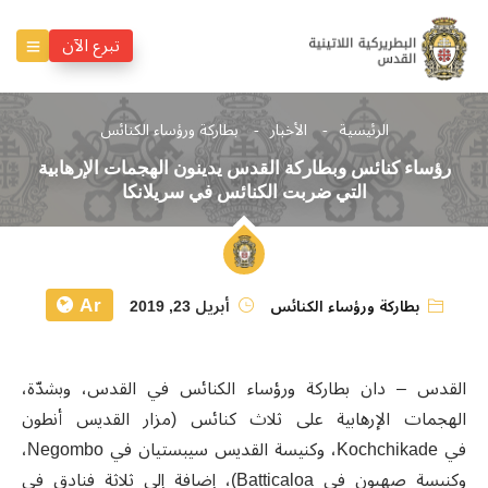
تبرع الآن
الرئيسية
الأخبار
بطاركة ورؤساء الكنائس
رؤساء كنائس وبطاركة القدس يدينون الهجمات الإرهابية
التي ضربت الكنائس في سريلانكا
Ar
بطاركة ورؤساء الكنائس
أبريل 23, 2019
القدس – دان بطاركة ورؤساء الكنائس في القدس، وبشدّة،
الهجمات الإرهابية على ثلاث كنائس (مزار القديس أنطون
في Kochchikade، وكنيسة القديس سيبستيان في Negombo،
وكنيسة صهيون في Batticaloa)، إضافة إلى ثلاثة فنادق في