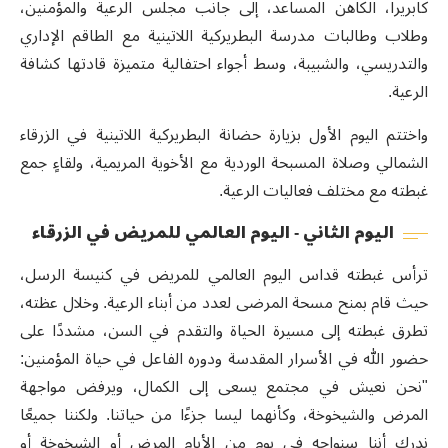
كابريرا، الكاهن المساعد، إلى جانب مجلس الرعية والمؤمنين،
وطلاب وطالبات مدرسة البطريركية اللاتينية مع الطاقم الإداري
والتدريسي، والشبيبة، وسط أجواء احتفالية متميزة قادتها كشافة
الرعية.
واختتم اليوم الأول بزيارة حضانة البطريركية اللاتينية في الزرقاء
الشمالي وصلاة المسبحة الوردية مع الأخوية المريمية، ولقاءٍ جمع
غبطته مع مختلف فعاليات الرعية.
اليوم الثاني - اليوم العالمي للمريض في الزرقاء
ترأس غبطته قداس اليوم العالمي للمريض في كنيسة الرسل،
حيث قام بمنح مسحة المرضى لعدد من أبناء الرعية. وخلال عظته،
تطرق غبطته إلى مسيرة الحياة والتقدم في السن، مشددًا على
حضور الله في الأسرار المقدسة ودوره الفاعل في حياة المؤمنين:
"نحن نعيش في مجتمع يسعى إلى الكمال، ويرفض مواجهة
المرض والشيخوخة، وكأنهما ليسا جزءًا من حياتنا. ولكننا جميعًا
ندرك أننا سنواجه في يوم من الأيام المرض أو الشيخوخة أو