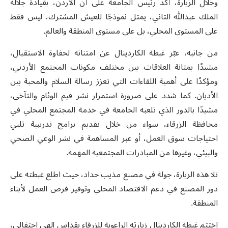
وخلال الزيارة، أكد رئيس الجامعة على أن الأردن، بقيادة جلالة
الملك عبدالله الثاني، يمثل نموذجًا للعيش المشترك، ليس فقط
على المستوى المحلي، بل على مستوى المنطقة والعالم.
من جانبه، عبّر غبطة الكاردينال عن امتنانه لحفاوة الاستقبال،
مشيدًا بمتانة العلاقات بين مختلف مكونات المجتمع الأردني،
ومؤكدًا على أهمية اللقاءات التي تعزز رسالة السلام والمحبة بين
الأديان. كما شدد على ضرورة استمرار نشر قيم الوئام والتآخي،
مشيدًا بالدور الذي تلعبه الجامعة في خدمة المجتمع المحلي في
محافظة الزرقاء، سواء من خلال تقديم برامج تدريبية تلبي
احتياجات سوق العمل، أو عبر المساهمة في نشر الوعي الصحي
والبيئي، وغيرها من المبادرات المجتمعية المهمة.
تلا هذه الزيارة، جولة في مصنع مذيب حداد، حيث اطلع غبطته على
دور المصنع في دعم الاقتصاد المحلي وتوفير فرص العمل لأبناء
المنطقة.
اختتم غبطة الكاردينال زيارته الراعوية للزرقاء بقداس إلهي احتفالي،