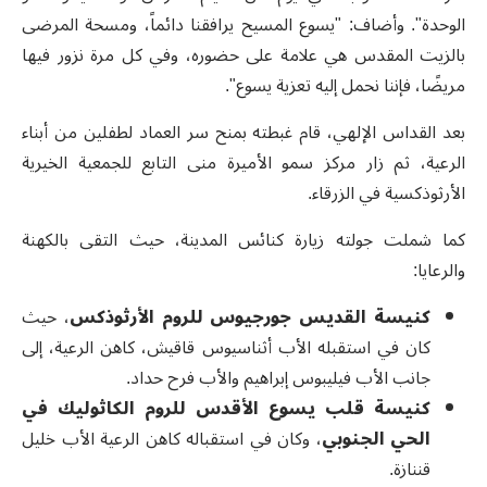
الوحدة". وأضاف: "يسوع المسيح يرافقنا دائماً، ومسحة المرضى
بالزيت المقدس هي علامة على حضوره، وفي كل مرة نزور فيها
مريضًا، فإننا نحمل إليه تعزية يسوع".
بعد القداس الإلهي، قام غبطته بمنح سر العماد لطفلين من أبناء
الرعية، ثم زار مركز سمو الأميرة منى التابع للجمعية الخيرية
الأرثوذكسية في الزرقاء.
كما شملت جولته زيارة كنائس المدينة، حيث التقى بالكهنة
والرعايا:
كنيسة القديس جورجيوس للروم الأرثوذكس
، حيث
كان في استقبله الأب أثناسيوس قاقيش، كاهن الرعية، إلى
جانب الأب فيليبوس إبراهيم والأب فرح حداد.
كنيسة قلب يسوع الأقدس للروم الكاثوليك في
الحي الجنوبي
، وكان في استقباله كاهن الرعية الأب خليل
قننازة.