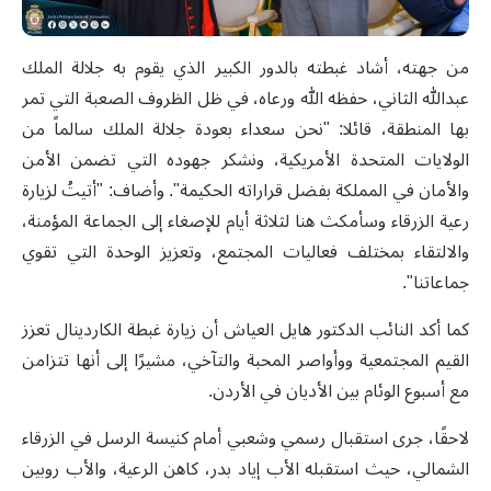
من جهته، أشاد غبطته بالدور الكبير الذي يقوم به جلالة الملك
عبدالله الثاني، حفظه الله ورعاه، في ظل الظروف الصعبة التي تمر
بها المنطقة، قائلا: "نحن سعداء بعودة جلالة الملك سالماً من
الولايات المتحدة الأمريكية، ونشكر جهوده التي تضمن الأمن
والأمان في المملكة بفضل قراراته الحكيمة". وأضاف: "أتيتُ لزيارة
رعية الزرقاء وسأمكث هنا لثلاثة أيام للإصغاء إلى الجماعة المؤمنة،
والالتقاء بمختلف فعاليات المجتمع، وتعزيز الوحدة التي تقوي
جماعاتنا".
كما أكد النائب الدكتور هايل العياش أن زيارة غبطة الكاردينال تعزز
القيم المجتمعية ووأواصر المحبة والتآخي، مشيرًا إلى أنها تتزامن
مع أسبوع الوئام بين الأديان في الأردن.
لاحقًا، جرى استقبال رسمي وشعبي أمام كنيسة الرسل في الزرقاء
الشمالي، حيث استقبله الأب إياد بدر، كاهن الرعية، والأب روبين