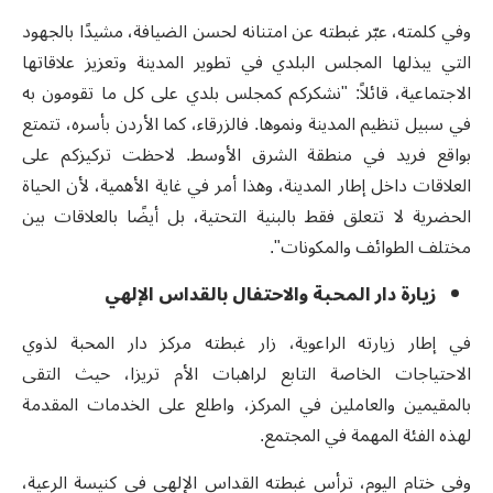
وفي كلمته، عبّر غبطته عن امتنانه لحسن الضيافة، مشيدًا بالجهود
التي يبذلها المجلس البلدي في تطوير المدينة وتعزيز علاقاتها
الاجتماعية، قائلاً: "نشكركم كمجلس بلدي على كل ما تقومون به
في سبيل تنظيم المدينة ونموها. فالزرقاء، كما الأردن بأسره، تتمتع
بواقع فريد في منطقة الشرق الأوسط. لاحظت تركيزكم على
العلاقات داخل إطار المدينة، وهذا أمر في غاية الأهمية، لأن الحياة
الحضرية لا تتعلق فقط بالبنية التحتية، بل أيضًا بالعلاقات بين
مختلف الطوائف والمكونات".
زيارة دار المحبة والاحتفال بالقداس الإلهي
في إطار زيارته الراعوية، زار غبطته مركز دار المحبة لذوي
الاحتياجات الخاصة التابع لراهبات الأم تريزا، حيث التقى
بالمقيمين والعاملين في المركز، واطلع على الخدمات المقدمة
لهذه الفئة المهمة في المجتمع.
وفي ختام اليوم، ترأس غبطته القداس الإلهي في كنيسة الرعية،