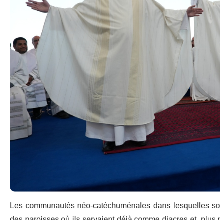
Les communautés néo-catéchuménales dans lesquelles sont 
des paroisses où ils servaient déjà comme diacres et, plus pa