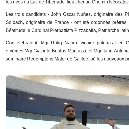
les rives du Lac de Tiberiade, lieu cher au Chemin Néocatéc
Les trois candidats - John Oscar Nuñez, originaire des Phil
Solbach, originaire de France - ont été ordonnés prêtres 
Béatitude le Cardinal Pierbattista Pizzaballa, Patriarche lat
Concélébraient, Mgr Rafiq Nahra, vicaire patriarcal en G
émérites Mgr Giacinto-Boulos Marcuzzo et Mgr Ilario Antoniaz
séminaire Redemptoris Mater de Galilée, où les nouveaux prê