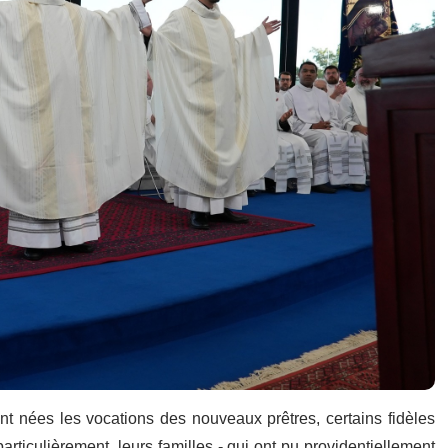
nées les vocations des nouveaux prêtres, certains fidèles
rticulièrement, leurs familles - qui ont pu providentiellement