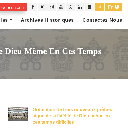
Fr
Faire un don
ias
Archives Historiques
Contactez Nous
 De Dieu Même En Ces Temps
Ordination de trois nouveaux prêtres,
signe de la fidélité de Dieu même en
ces temps difficiles