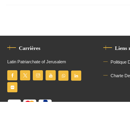
Carrières
Liens 
Latin Patriarchate of Jerusalem
Politique 
Charte D
Tous droits réservés
Latin Patriarchate of Jerusalem
© 2026