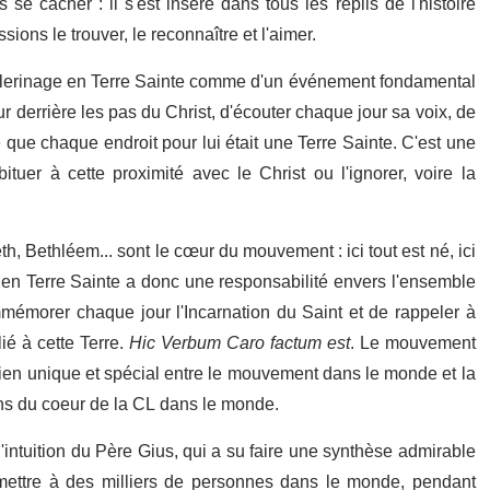
 se cacher : il s'est inséré dans tous les replis de l'histoire
sions le trouver, le reconnaître et l'aimer.
pèlerinage en Terre Sainte comme d'un événement fondamental
r derrière les pas du Christ, d'écouter chaque jour sa voix, de
que chaque endroit pour lui était une Terre Sainte. C'est une
tuer à cette proximité avec le Christ ou l'ignorer, voire la
h, Bethléem... sont le cœur du mouvement : ici tout est né, ici
 en Terre Sainte a donc une responsabilité envers l'ensemble
émorer chaque jour l'Incarnation du Saint et de rappeler à
ié à cette Terre.
Hic Verbum Caro factum est
. Le mouvement
lien unique et spécial entre le mouvement dans le monde et la
ens du coeur de la CL dans le monde.
'intuition du Père Gius, qui a su faire une synthèse admirable
smettre à des milliers de personnes dans le monde, pendant