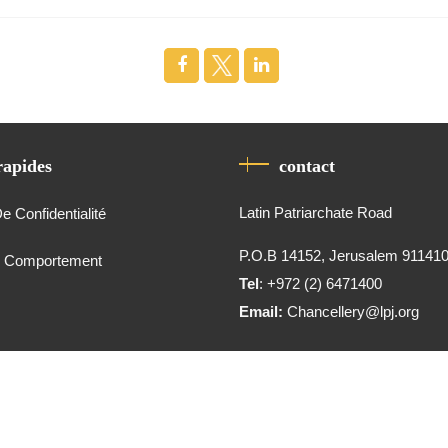
rapides
contact
Latin Patriarchate Road
De Confidentialité
P.O.B 14152, Jerusalem 91141
e Comportement
Tel
: +972 (2) 6471400
Email:
Chancellery@lpj.org