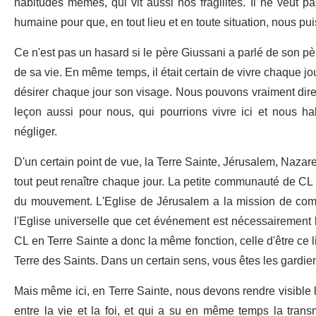
habitudes mêmes, qui vit aussi nos fragilités. Il ne veut pas
humaine pour que, en tout lieu et en toute situation, nous puis
Ce n'est pas un hasard si le père Giussani a parlé de son 
de sa vie. En même temps, il était certain de vivre chaque jou
désirer chaque jour son visage. Nous pouvons vraiment dire 
leçon aussi pour nous, qui pourrions vivre ici et nous habi
négliger.
D'un certain point de vue, la Terre Sainte, Jérusalem, Nazaret
tout peut renaître chaque jour. La petite communauté de CL
du mouvement. L'Eglise de Jérusalem a la mission de comm
l'Eglise universelle que cet événement est nécessairement l
CL en Terre Sainte a donc la même fonction, celle d'être ce 
Terre des Saints. Dans un certain sens, vous êtes les gardi
Mais même ici, en Terre Sainte, nous devons rendre visible l
entre la vie et la foi, et qui a su en même temps la tran