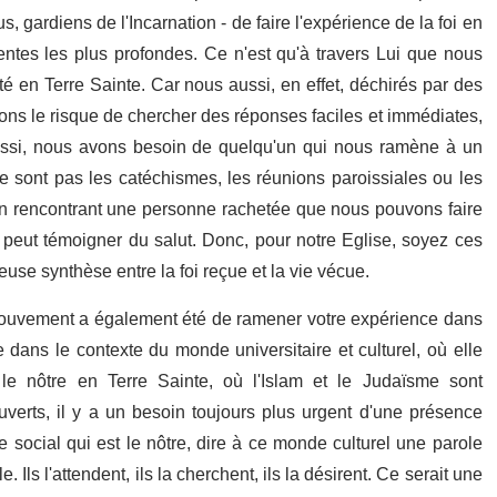
, gardiens de l'Incarnation - de faire l'expérience de la foi en
entes les plus profondes. Ce n'est qu'à travers Lui que nous
té en Terre Sainte. Car nous aussi, en effet, déchirés par des
ons le risque de chercher des réponses faciles et immédiates,
aussi, nous avons besoin de quelqu'un qui nous ramène à un
 ne sont pas les catéchismes, les réunions paroissiales ou les
'en rencontrant une personne rachetée que nous pouvons faire
peut témoigner du salut. Donc, pour notre Eglise, soyez ces
leuse synthèse entre la foi reçue et la vie vécue.
 mouvement a également été de ramener votre expérience dans
 dans le contexte du monde universitaire et culturel, où elle
e nôtre en Terre Sainte, où l'Islam et le Judaïsme sont
ouverts, il y a un besoin toujours plus urgent d'une présence
 social qui est le nôtre, dire à ce monde culturel une parole
e. Ils l'attendent, ils la cherchent, ils la désirent. Ce serait une