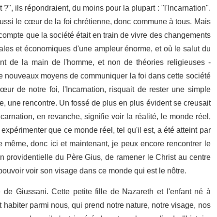
, ils répondraient, du moins pour la plupart : "l'Incarnation".
aussi le cœur de la foi chrétienne, donc commune à tous. Mais
 compte que la société était en train de vivre des changements
ales et économiques d'une ampleur énorme, et où le salut du
 de la main de l'homme, et non de théories religieuses -
er de nouveaux moyens de communiquer la foi dans cette société
cœur de notre foi, l'Incarnation, risquait de rester une simple
ce, une rencontre. Un fossé de plus en plus évident se creusait
Incarnation, en revanche, signifie voir la réalité, le monde réel,
xpérimenter que ce monde réel, tel qu'il est, a été atteint par
de même, donc ici et maintenant, je peux encore rencontrer le
tion providentielle du Père Gius, de ramener le Christ au centre
 pouvoir voir son visage dans ce monde qui est le nôtre.
e Giussani. Cette petite fille de Nazareth et l'enfant né à
 habiter parmi nous, qui prend notre nature, notre visage, nos