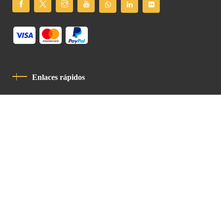
Enlaces rápidos
Política De Privacidad
Código De Conducta
Contacto
Latin Patriarchate Road
P.O.B 14152, Jerusalem 9114101