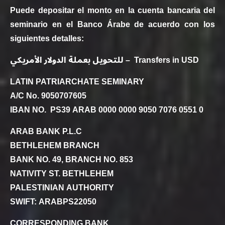
Puede depositar el monto en la cuenta bancaria del
seminario en el Banco Árabe de acuerdo con los
siguientes detalles:
للتحويل بعملة الدولار الأمريكي – Transfers in USD
LATIN PATRIARCHATE SEMINARY
A/C No. 9050707605
IBAN NO. PS39 ARAB 0000 0000 9050 7076 0551 0
ARAB BANK P.L.C
BETHLEHEM BRANCH
BANK NO. 49, BRANCH NO. 853
NATIVITY ST. BETHLEHEM
PALESTINIAN AUTHORITY
SWIFT: ARABPS22050
CORRESPONDING BANK