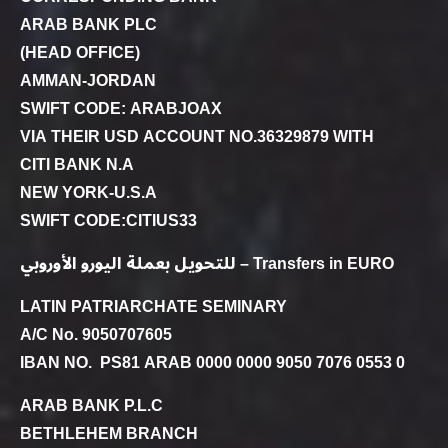
ARAB BANK PLC
(HEAD OFFICE)
AMMAN-JORDAN
SWIFT CODE: ARABJOAX
VIA THEIR USD ACCOUNT NO.36329879 WITH
CITI BANK N.A
NEW YORK-U.S.A
SWIFT CODE:CITIUS33
للتحويل بعملة اليورو الأوروبي – Transfers in EURO
LATIN PATRIARCHATE SEMINARY
A/C No. 9050707605
IBAN NO. PS81 ARAB 0000 0000 9050 7076 0553 0
ARAB BANK P.L.C
BETHLEHEM BRANCH