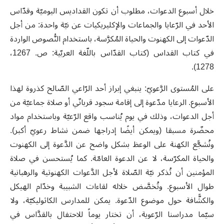
خلال أسبوع الدعوات، مطلوب أن تكون القداديس اليوميّة وقدّاس
الأحد في الرّعايا والجماعات والإكليريكيات عن نيّة واحدة: من أجل
الدّعوات إلى الكهنوت والحياة المُكرَّسة، باستخدام النُّصوص الواردة
في كتاب القداس (كتاب القدّاس باللّغة العربّية: ص. 1267،
1278).
على المُستوى الرَّعويّ: ينبغي إبراز أحد الرّاعي الصّالح كذروة لهذا
الأسبوع. الرعايا مدّعوة إلى إقامة سجود قربانّي أو صلاة جماعيّة من
أجل الدعوات، وذلك في يوم يُناسب واقع الرّعيّة وباستخدام مواد
محضّرة مسبقا (ويمكن أيضًا إدراجها ضمن نشاط رعويّ أكبر).
ونُشجًّع الكهنة على الوعظ بشكل واضح عن الدَّعوة إلى الكهنوت
والحياة المكرّسة، لا عن الدعوة العامّة. كما يُستحسن في صلاة
المؤمنين أن تُذكر نيّة الصّلاة لأجل الدَّعوات الكهنوتية والرهبانية
طوال الأسبوع. وتُخصَّض خلاله لقاءات الشبيبة وخدّام الهيكل
والكشًّافة حول موضوع الدّعوة. يمكن للمدارس الكاثوليكيّة، ولا
سيّما مدراسنا الرّعوية، أن تختار يوماً للاحتفال بالقدَّاس في