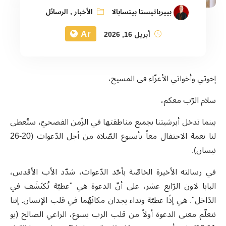
بييرباتيستا بيتسابالا
الأخبار
,
الرسائل
Ar
أبريل 16, 2026
إخوتي وأخواتي الأعزّاء في المسيح،
سلام الرّب معكم،
بينما تدخل أبرشيتنا بجميع مناطقتها في الزّمن الفصحيّ، ستُعطى
لنا نعمة الاحتفال معاً بأسبوع الصّلاة من أجل الدّعوات (20-26
نيسان).
في رسالته الأخيرة الخاصّة بأحّد الدّعوات، شدّد الأب الأقدس،
البابا لاون الرّابع عشر، على أنّ الدعوة هي "عطيّة تُكتَشَف في
الدّاخل". هي إذًا عطيّة ونداء يجدان مكانَهُما في قلب الإنسان. إننا
نتعلّم معنى الدعوة أولاً من قلب الرب يسوع، الراعي الصالح (يو