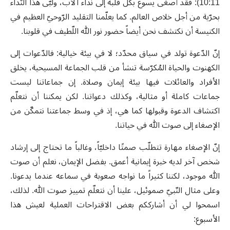
10:11): فقد أصغى يسوع بكل قلبه إلى نداء الآب، ولبّى هذا النّداء
بحرّية من أجل خلاص العالم. كما يعلّمنا التقليد الرّوحيّ العظيم في
الكنيسة أن نكتشف نحن أيضاً حضور نور الله اللّطيف في قلوبنا.
إنّ الدّعوة تولد في سياق محدّد؛ لا في بيئة خيالية: فالدّعوات إلى
الكهنوت والحياة المُكرّسة تنشأ من قلب الجماعة المسيحية، يخلق
الأفراد والعائلات فيها بيئة إيمان وصلاة. إن جماعاتنا ليست
جماعات كاملة أو مثالية، وكذلك دعواتنا. لكن يمكننا أن نتعلّم
اكتشاف الدعوة وقبولها كما هي، إذ في وسط جماعتنا نتمكّن من
الإصغاء إلى صوت الله في حياتنا.
إنّ الإصغاء مهارة تتطلّب صمتًا داخليّاً، وغالباً ما تحتاج إلى إرشاد
شخص آخر لديه خبرة إيمانية أعمق. بفضل الإيمان، نعلم أن صوت
الله موجود، لكننا كثيراً ما نواجه صعوبة في سماعه عندما يدعونا.
وعلى مثال النّبيّ صموئيل، علينا أن نتعلّم تمييز صوت الله. لذلك،
اسمحوا لي أن أشارككم بعض الاقتراحات العملية لعيش هذا
الأسبوع: