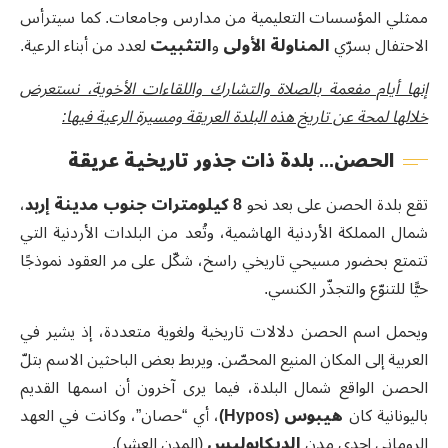
ممثلي المؤسسات التعليمية من مدارس وجامعات. كما سيترأس
الاحتفال بسرّي
المناولة الأولى
و
التثبيت
لعدد من أبناء الرعية.
إنها أيام مفعمة بالصلاة والتشارك واللقاءات الأخوية، نستعرض
خلالها لمحة عن تاريخ هذه البلدة العريقة ومسيرة الرعية فيها:
الحصن... بلدة ذات جذور تاريخية عريقة
تقع بلدة الحصن على بعد نحو
8
كيلومترات جنوب مدينة إربد
،
شمال المملكة الأردنية الهاشمية، وتُعد من البلدات الأردنية التي
تتمتع بحضور مسيحي تاريخي راسخ، شكّل على مر العقود نموذجًا
حيًّا للتنوّع والتجذّر الكنسي.
ويحمل اسم الحصن دلالات تاريخية ولغوية متعددة، إذ يشير في
العربية إلى المكان المنيع المحصّن. ويربط بعض الباحثين الاسم بتلّ
الحصن الواقع شمال البلدة، فيما يرى آخرون أن اسمها القديم
باليونانية كان
هيبوس
(Hypos)
، أي “حصان”، وكانت في العهد
الروماني إحدى مدن
الديكابوليس
(المدن العشر).