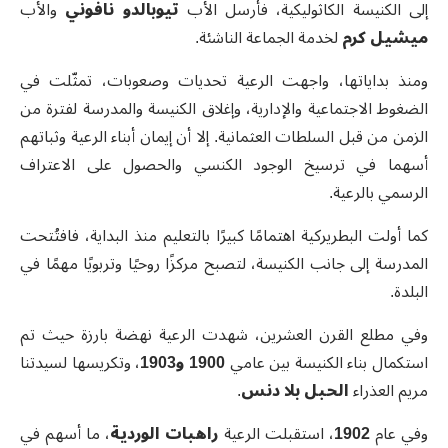
إلى الكنيسة الكاثوليكية، فأرسل الأب
تيوبالدو نافوني
والأب
ميشيل كرم
لخدمة الجماعة الناشئة.
ومنذ بداياتها، واجهت الرعية تحديات وصعوبات، تمثّلت في
الضغوط الاجتماعية والإدارية، وإغلاق الكنيسة والمدرسة لفترة من
الزمن من قبل السلطات العثمانية. إلا أن إيمان أبناء الرعية وثباتهم
أسهما في ترسيخ الوجود الكنسي والحصول على الاعتراف
الرسمي بالرعية.
كما أولت البطريركية اهتمامًا كبيرًا بالتعليم منذ البداية، فافتُتحت
المدرسة إلى جانب الكنيسة، لتصبح مركزًا روحيًا وتربويًا مهمًا في
البلدة.
وفي مطلع القرن العشرين، شهدت الرعية نهضة بارزة حيث تم
استكمال بناء الكنيسة بين عامي
1900
و1903
، وتكريسها لسيدتنا
مريم العذراء
الحبل بلا دنس
.
وفي عام
1902
، استقبلت الرعية
راهبات الوردية
، ما أسهم في