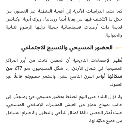
كما تشير الدراسات الأثرية إلى أهمية المنطقة عبر العصور، من
خلال ما اكتُشف فيها من بقايا أبنية رومانية، وبرك أثرية، وكنائس
قديمة ذات أرضيات فسيفسائية جميلة تزيّنها الرسوم النباتية
والحيوانية.
الحضور المسيحي والنسيج الاجتماعي
تُظهر الإحصاءات التاريخية أن الحصن كانت من أبرز المراكز
المسيحية في شمال الأردن، إذ شكّل المسيحيون نحو
77
٪
من
سكانها
أواخر القرن التاسع عشر، واستمر حضورهم فاعلًا عبر
العقود.
ولا تزال البلدة حتى اليوم تحتفظ بحضور مسيحي حيّ ومتجذّر، إلى
جانب نموذج مميّز من العيش المشترك الإسلامي المسيحي،
حيث تُذكر الحصن دائمًا كمثال للتآخي والتعاون والاحترام المتبادل
بين جميع مكوّناتها.