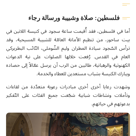
فلسطين: صلاة وشبيبة ورسالة رجاء
أما في فلسطين، فقد أُقيمت ساعة سجود في كنيسة اللاتين في
بيت ساحور، من تنظيم الأمانة العامّة للشبيبة المسيحية، وقد
ترأس السّجود سيادة المطران وليم الشّوملي، النّائب البطريركي
العام في القدس. رُفعت خلالها الصلوات على نية الدعوات
الكهنوتية والرهبانية، طالبين من الرب أن يرسل عمّالاً إلى حصاده
ويبارك الكنيسة بشباب مستعدين للعطاء والخدمة.
وشهدت رعايا أخرى أخرى مبادرات رعوية متعدّدة من لقاءات
وتأملات ونشاطات شبابية شجّعت جميع الفئات على التّفكير
بدعوتهم في حياتهم.