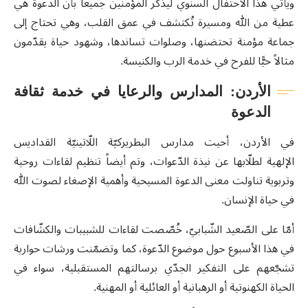
ويأتي هذا الاحتفال السنوي ليذكّر المؤمنين جميعاً بأن الدعوة هي
عطية من الله ومسيرة تُكتشف في عمق القلب، وهي تحتاج إلى
جماعة مؤمنة تحتضنها، وصلوات تساندها، وشهود حياة يقدّمون
مثالاً حيًّا للفرح في خدمة الرب والكنيسة.
الأردن: المدارس والرعايا في خدمة ثقافة
الدعوة
في الأردن، أحيت مدارس البطريركيّة اللّاتينيّة القداديس
الإلهية لطلّابها عن نيذة الدّعوات، وتم أيضاً تنظيم لقاءات روحية
وتربوية تناولت معنى الدعوة المسيحية وأهمية الإصغاء لصوت الله
في حياة الإنسان.
أمّا على الصّعيد الشّبابيّ، خُصّصت لقاءات للشبيبات والكشّافات
في هذا الأسبوع حول موضوع الدّعوة، كما وتضمّنت ورشات حوارية
تشجّعهم على التفكير الجدّي برسالتهم المستقبلية، سواء في
الحياة الكهنوتية أو الرهبانية أو العائلية أو المهنية.