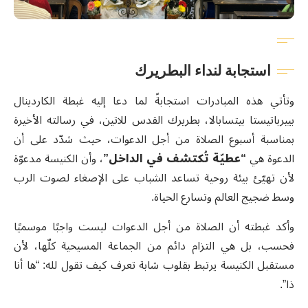
استجابة لنداء البطريرك
وتأتي هذه المبادرات استجابةً لما دعا إليه غبطة الكاردينال
بييرباتيستا بيتسابالا، بطريرك القدس للاتين، في رسالته الأخيرة
بمناسبة أسبوع الصلاة من أجل الدعوات، حيث شدّد على أن
الدعوة هي
“عطيّة تُكتشف في الداخل”
، وأن الكنيسة مدعوّة
لأن تهيّئ بيئة روحية تساعد الشباب على الإصغاء لصوت الرب
وسط ضجيج العالم وتسارع الحياة.
وأكد غبطته أن الصلاة من أجل الدعوات ليست واجبًا موسميًا
فحسب، بل هي التزام دائم من الجماعة المسيحية كلّها، لأن
مستقبل الكنيسة يرتبط بقلوب شابة تعرف كيف تقول لله: “ها أنا
ذا”.