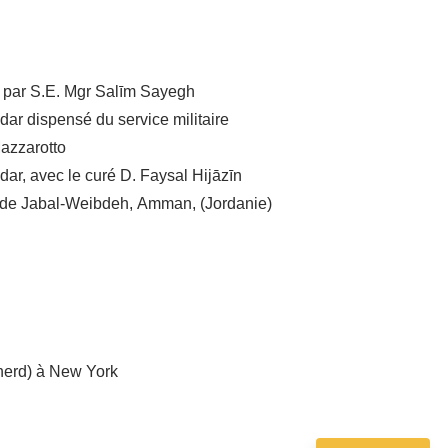
) par S.E. Mgr Salīm Sayegh
dar dispensé du service militaire
Mazzarotto
dar, avec le curé D. Faysal Hijāzīn
e de Jabal-Weibdeh, Amman, (Jordanie)
herd) à New York