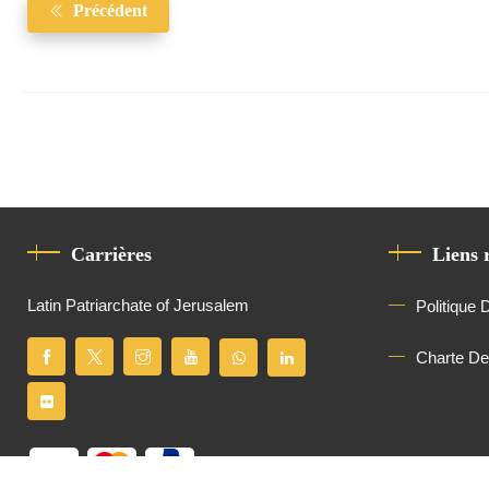
Précédent
Carrières
Liens 
Latin Patriarchate of Jerusalem
Politique 
Charte D