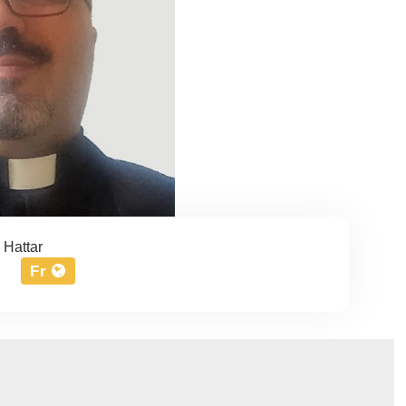
 Hattar
Fr