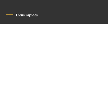
Liens rapides
Politique De Confidentialité
Charte De Comportement
contact
Latin Patriarchate Road
P.O.B 14152, Jerusalem 9114101
Tel
: +972 (2) 6471400
Email:
Chancellery@lpj.org