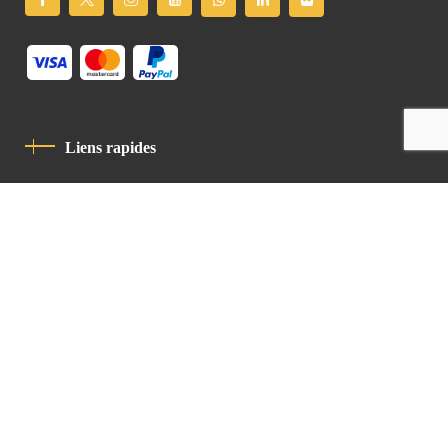
Liens rapides
Politique De Confidentialité
Charte De Comportement
contact
Latin Patriarchate Road
P.O.B 14152, Jerusalem 9114101
Tel
: +972 (2) 6471400