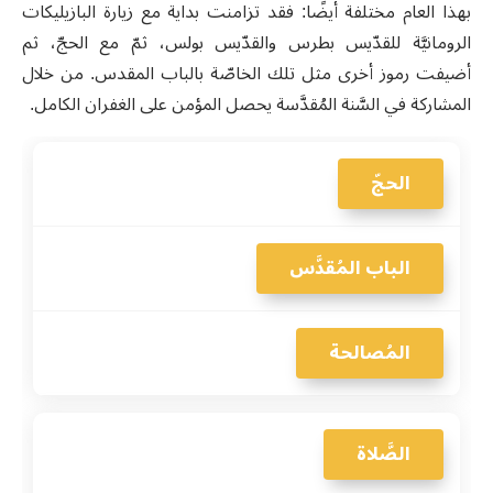
بهذا العام مختلفة أيضًا: فقد تزامنت بداية مع زيارة البازيليكات
الرومانيَّة للقدّيس بطرس والقدّيس بولس، ثمّ مع الحجّ، ثم
أضيفت رموز أخرى مثل تلك الخاصّة بالباب المقدس. من خلال
المشاركة في السَّنة المُقدَّسة يحصل المؤمن على الغفران الكامل.
الحجّ
الباب المُقدَّس
المُصالحة
الصَّلاة