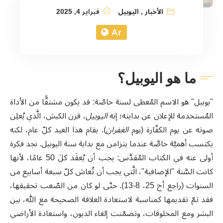
الأخبار
,
اليوبيل
فبراير 4, 2025
Ar
ما هو اليوبيل؟
"يوبيل" هو الاسم المُعطى لسنة خاصّة: قد يكون مشتقًّا من الأداة
المُستخدمة للإعلان عن بدايته؛ إنه
اليوبيل
، قرن الكبش، الَّذي يُعلِن
صوته عن يوم الكفّارة (يوم
الغفران
). يقام هذا العيد كلّ عام، لكنه
يكتسب أهميَّة خاصَّة عندما يتزامن مع بداية سنة اليوبيل. نجد فكرة
أولى عنه في الكتاب المُقدَّس: يجب أن يُعقَد كلَ 50 عامًا، لأنها
كانت السَّنة "الإضافية"، الَّتي يجب أن تُعاش كلّ سبعة أسابيع من
السنوات (راجع أح 25، 8-13). حتّى لو كان من الصّعب تحقيقها،
فقد تمّ تقديمها كمناسبة لاستعادة العلاقة الصحيحة مع الله، بين
البشر ومع المخلوقات، وتضمّنت إلغاء الديون، واستعادة الأراضي