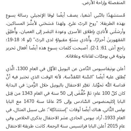
المنفصلة وإراحة الأرض.
مُستشهِدًا بالنّبي أشعيا، يصف أيضًا لوقا الإنجيلي رسالة يسوع
بهذه الطريقة: "روح الربّ عليّ. ولهذا مَسَحَني لأبشِّرَ المساكين،
وأرسَلَني لأُنادِيَ بإطلاق الأسرى وعودة البَصَر إلى العميان، وأُطلِقَ
المَقهورينَ أحرارًا، وأُنادي بسَنَةٍ مقبولةٍ لدى الربّ" (لو 4: 18-19؛
راجع أش 61: 1-2). أصبحت كلمات يسوع هذه أيضًا أفعال تحرير
وتوبة في يوميَّات لقاءاته وعلاقاته.
أعلن بونيفاسيوس الثّامن عن اليوبيل الأوَّل في العام 1300، الَّذي
يُطلق عليه أيضًا "السَّنة المُقدَّسة، لأنه الوقت الذي نختبر فيه أنَّ
قداسة الله تحوِّلنا. تغيَّر الاحتفال باليوبيل خلال الزَّمن: في البداية
كان كلّ 100 عام؛ ثمَّ خُفِّضَ إلى 50 سنة في العام 1343 من قِبَل
البابا إكليمنضوس السَّادس وإلى 25 عامًا سنة 1470 مع البابا
بولس الثَّاني. هناك أيضًا أوقات "إستثنائيَّة": على سبيل المثال، في
العام 1933، أراد بيوس الحادي عشر الاحتفال بذكرى الخلاص وفي
عام 2015 أعلن البابا فرانسيس سنة الرحمة. كانت طريقة الاحتفال