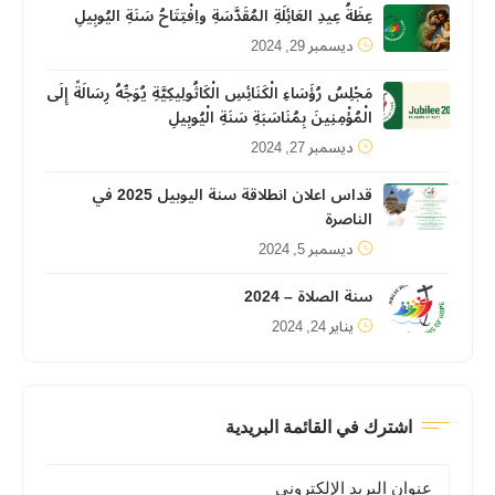
عِظَةُ عِيدِ العَائِلَةِ المُقَدَّسَةِ واِفْتِتَاحُ سَنَةِ اليُوبِيلِ
ديسمبر 29, 2024
مَجْلِسُ رُؤَسَاءِ الْكَنَائِسِ الْكَاثُولِيكِيَّةِ يُوَجِّهُ رِسَالَةً إِلَى
الْمُؤْمِنِينَ بِمُنَاسَبَةِ سَنَةِ الْيُوبِيلِ
ديسمبر 27, 2024
قداس اعلان انطلاقة سنة اليوبيل 2025 في
الناصرة
ديسمبر 5, 2024
سنة الصلاة – 2024
يناير 24, 2024
اشترك في القائمة البريدية