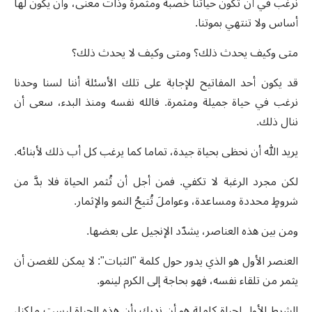
نرغب في أن تكون حياتنا خصبة ومثمرة وذات معنى، وأن يكون لها
أساس ولا تنتهي بموتنا.
متى وكيف يحدث ذلك؟ ومتى وكيف لا يحدث ذلك؟
قد يكون أحد المفاتيح للإجابة على تلك الأسئلة أننا لسنا وحدنا
نرغب في حياة جميلة ومثمرة. فالله نفسه ومنذ البدء، سعى أن
ننال ذلك.
يريد الله أن نحظى بحياة جيدة، تماما كما يرغب كل أب ذلك لأبنائه.
لكن مجرد الرغبة لا تكفي. فمن أجل أن تُثمر الحياة فلا بدَّ من
شروطٍ محددة ومساعدة، وعواملَ تُتيحُ النمو والإثمار.
ومن بين هذه العناصر، يشدّد الإنجيل على بعضها.
العنصر الأول هو الذي يدور حول كلمة "الثبات": لا يمكن للغصن أن
يثمر من تلقاء نفسه، فهو بحاجة إلى الكرم لينمو.
الشرط الأول لحياة كاملة هو أن ندرك بأن هذه الحياة ليست ملكنا،