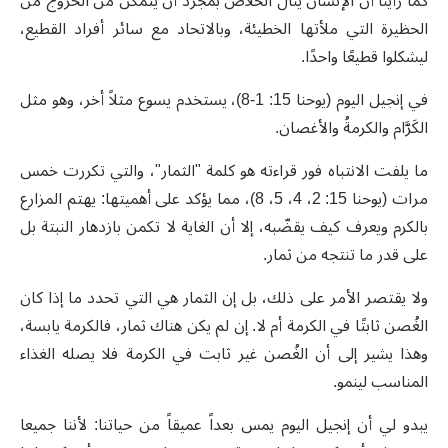
كما رأينا أن الإنسان ينال الخلاص بمجرد أن يتمكن من الخروج من
الحظيرة التي ملأتها الخطيئة، وبالاتحاد مع سائر أفراد القطيع،
ليشكلوا قطيعًا واحدًا.
في إنجيل اليوم (يوحنا 15: 1-8)، يستخدم يسوع مثلاً أخر، وهو مثل
الكَرَّام والكرمةُ والأغصان.
ما يلفت الانتباه فور قراءته هو كلمة "الثمار"، والتي تكررت خمس
مرات (يوحنا 15: 2، 4، 5، 8)، مما يؤكد على أهميتها: يهتم المزارع
بالكرم ويعرف كيف يقضّبه، إلا أن الغاية لا تكمن بازدهار النبتة بل
على قدر ما تنتجه من ثمار.
ولا يقتصر الأمر على ذلك، بل إن الثمار هي التي تحدد ما إذا كان
الغُصن ثابتًا في الكرمة أم لا. إن لم يكن هناك ثمار، فالكرمة يابسة،
وهذا يشير إلى أن الغُصن غير ثابت في الكرمة فلا يصله الغذاء
المناسب لينمو.
يبدو لي أن إنجيل اليوم يمس بعداً عميقاً من حياتنا: لأننا جميعا