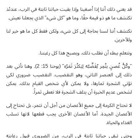
قد يعني ذلك أننا إذا أصغينا وإذا بقيت حياتنا ثابتة في الرب، عندئذ
نكتشف ما هو ذو قيمة حقًا، وما هو "كل شيء" الذي يجعلنا نعيش.
نكتشف أننا لسنا بحاجة إلى كل شيء، ولكن فقط كل ما هو خير لنا
وللآخرين.
ونتعلم ببطء أن نطلب ذلك. ويصبح هذا كل رغبتنا.
"وكُلُّ غُصنٍ يثُمِر يُقَضِّبُه لِيَكثُرَ ثَمَرُه" (يوحنا 15: 2). وهنا نأتي بعد
ذلك إلى العنصر الثاني، وهو التقضيب. التقضيب ضروري لكي
تؤتي الشجرة ثمارها، ولا يمكن لأي شخص القيام بذلك. يمكن
لشخص عديم الخبرة أن يتلف الشجرة فلا تعطي ثمراً.
لا تحتاج الكرمة إلى جميع الأغصان من أجل أن تثمر، بل تحتاج إلى
الأغصان الجيدة. أما الأغصان الأخرى يجب قطعها لانها تسلب
الغذاء والحياة.
وحتى تبقى حياتنا ثابتة في الرب، من الضروري قبول رعايته