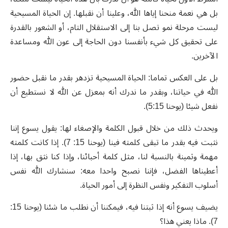
بل هي نعمة منحنا إياها الله، وعلينا أن نقبلها. إن الحياة المسيحية
ليست مرحلة نمو تصل بنا إلى الاستقلال التام، أو الشعور بالقدرة
على تحقيق كل شيء بأنفسنا دون الحاجة إلى عون الله ومساعدة
الآخرين.
بل على العكس تماما: الحياة المسيحية تزدهر بقدر ما نقبل حضور
الله في حياتنا، وبقدر ما ندرك أنه بمعزل عن الله لا نستطيع أن
نفعل شيئا (يوحنا 5:15).
ويحدث ذلك من خلال قبول الكلمة والإصغاء لها: يقول يسوع إننا
نثبت فيه بقدر ما تبقى كلمته فينا (يوحنا 15: 7). إذا كانت كلمته
مهمة وثمينة بالنسبة لنا، مثل كلمة أحبائنا، وإذا كنا نثق بها، إذا
أعطيناها الفضل، فإننا نصبح واحدا معه: سنشارك الله نفس
أسلوب التفكير ونفس النظرة إلى أمور الحياة.
يضيف يسوع أنه إذا ثبتنا فيه، فيمكننا أن نطلب ما شئنا (يوحنا 15:
7). ماذا يعني هذا؟