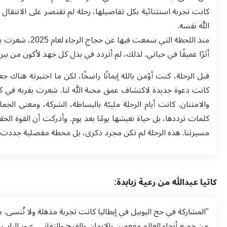
كانت تجربة استثنائية بكل تفاصيلها، رحلة لم تقتصر على الانتقال 
الله نفسه.
منذ اللحظة التي
أثرًا عميقًا في حياتي. لذلك، لم أتردد في بذل كل جهد لأكون من بين
قبل الرحلة، كنت أؤمن بالله إيمانًا راسخًا، لكن ما اختبرته هناك
كانت دعوة جديدة لاكتشاف عمق محبة الله لنا. شعرت بقربه في
والامتنان. كانت أيام الرحلة مليئة بالبساطة، الشركة، ومعنى الج
كلمات نرددها، بل حياة نعيشها يومًا بعد يوم. وأدركت أن القوة الح
مسيرتنا. هذه الرحلة لم تكن مجرد ذكرى، بل محطة مفصلية جددت علا
كاتيا عبدالله من
رعية زبابدة
:
"المشاركة في حج اليوبيل في إيطاليا كانت تجربة مذهلة ولا تُنس
من جميع أنحاء العالم مفعمين بالإيمان والفرح والتفاني. عبور ال