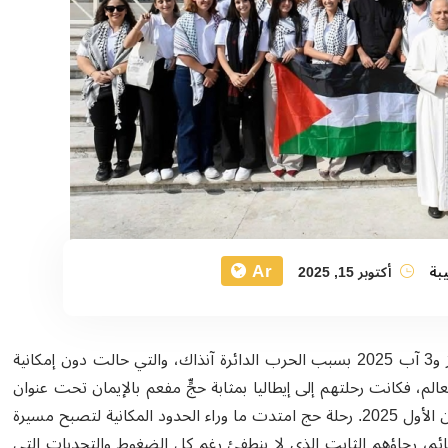
Ar
بة
أكتوبر 15, 2025
بالرغم من تعذّر مشاركتهم في يوبيل الشبيبة الذي أُقيم بين 28 تموز و3 آب 2025 بسبب الحرب الدائرة آنذاك، والتي حالت دون إمكانية
لم، فكانت رحلتهم إلى إيطاليا بمثابة حجٍّ مفعم بالإيمان تحت عنوان
"من فلسطين، نحمل الرجاء"، والتي جرت من 28 أيلول حتى 9 تشرين الأول 2025. رحلة حج امتدت ما وراء الحدود المكانية لتصبح مسيرة
قائم، رجاؤهم الثابت الذي لا ينطفئ رغم كل الضغوط والتحديات التي