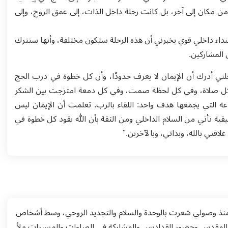
من مكان إلى آخر، بل كانت رحلة داخل الذات، إلى عمق الروح، وإلى
 سمعت فيها عن حجاج الرجاء لعام 2025، شعرت بنداء داخلي قوي يخبرني أن هذه الرحلة ستكون مختلفة، وأنها ستترك
 المشاركين.
 جعلني أدرك أن الإيمان لا يعرف حدودًا، وأن كل خطوة في درب الحج
 كل صلاة، وفي كل لحظة صمت، وفي كل دمعة امتزجت بين الشكر
ماعة التي يجمعها هدف واحد: اللقاء بالرب. تعلمت أن الإيمان ليس
قيقية تأتي من السلام الداخلي ومن الثقة بأن الله يقود كل خطوة في
قتي بالله، وبذاتي، وبالآخرين."
ى. منذ وصولي شعرت بالوحدة والسلام والتجديد الروحي، وسط أشخاص
باب المقدس وحضور القداديس والمشاركة في الصلوات والمسيرات ملأ