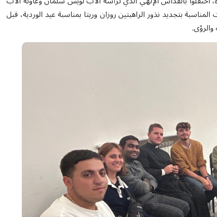
، احتفلوا بالقداس الإلهي الذي ترأسه الأب لويس سلمان وعاونه الأب
المناسبة بتجديد نذور الراهبتين روزان وريتا بمناسبة عيد الوردية، قبل
والرؤى.