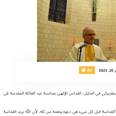
Ar
20
 رفيق نهرا، النائب البطريركي في الجليل، القداس الإلهي بمناسبة عيد العائلة المقدسة في
لقداسة قبل كل شيء هي دعوة ونعمة من لله، لأن الله يريد القداسة