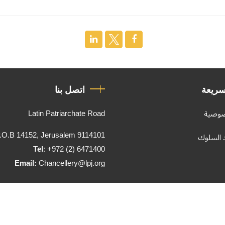
سريعة
اتصل بنا
Latin Patriarchate Road
صوصية
.O.B 14152, Jerusalem 9114101
د السلوك
Tel
: +972 (2) 6471400
Email:
Chancellery@lpj.org