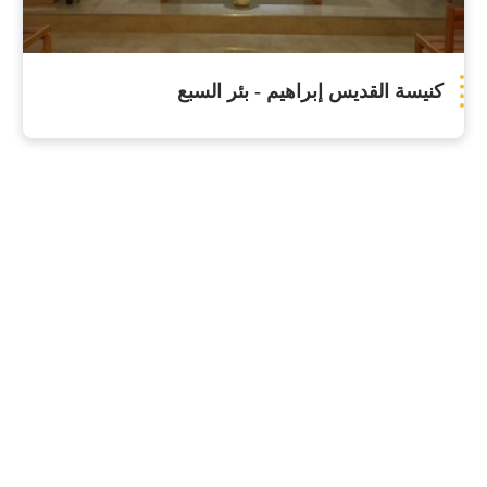
كنيسة القديس إبراهيم - بئر السبع