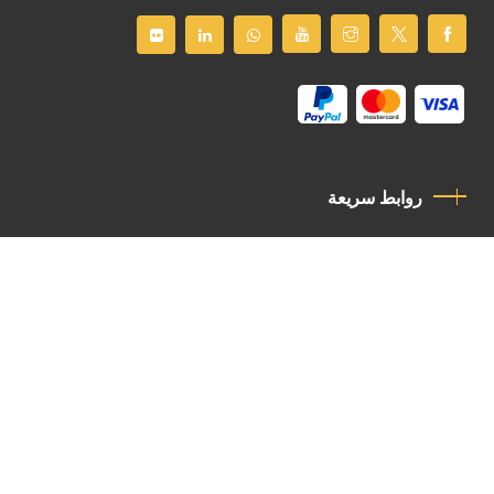
روابط سريعة
سياسة الخصوصية
مدونة قواعد السلوك
اتصل بنا
Latin Patriarchate Road
P.O.B 14152, Jerusalem 9114101