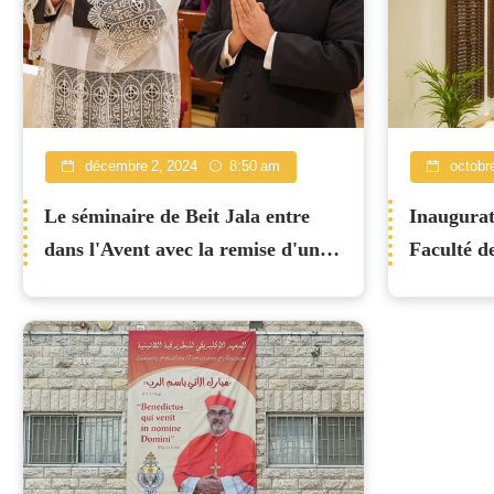
décembre 2, 2024
8:50 am
octobre
Le séminaire de Beit Jala entre
Inaugurat
dans l'Avent avec la remise d'une
Faculté d
soutane et l'institution d'un
Théologie
nouveau lecteur
Jala