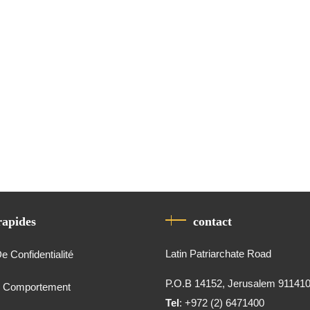
rapides
contact
Latin Patriarchate Road
De Confidentialité
P.O.B 14152, Jerusalem 91141
e Comportement
Tel
: +972 (2) 6471400