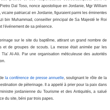
Pietro Dal Toso, nonce apostolique en Jordanie, Mgr William
, vicaire patriarcal en Jordanie, figuraient parmi les éminentes
zi bin Muhammad, conseiller principal de Sa Majesté le Roi
ent l'événement de sa présence.
lerinage sur le site du baptême, attirant un grand nombre de
s et de groupes de scouts. La messe était animée par les
Tla' Al-Ali. Par une organisation méticuleuse des autorités
ion.
 de
la conférence de presse annuelle
, soulignant le rôle de la
estination de pèlerinage. Il a appelé à prier pour la paix dans
inistre jordanienne du Tourisme et des Antiquités, a salué
e du site, béni par trois papes.