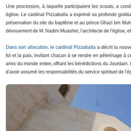
Une procession, à laquelle participaient les scouts, a condu
église. Le cardinal Pizzaballa a exprimé sa profonde gratitu
préservation du site du baptême et au prince Ghazi bin Muh
dévouement de M. Nadim Muasher, l'architecte de l'église, e
Dans son allocution, le cardinal Pizzaballa
a décrit la nouv
foi et la paix, invitant chacun à se rendre en pèlerinage à c
amis du monde entier, offrant les bénédictions du Jourdain. 
d'avoir assumé les responsabilités du service spirituel de l'ég