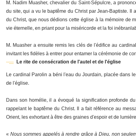
M. Nadim Muasher, chevalier du Saint-Sépulcre, a prononcé u
du site, qui a vu le baptême du Christ par Jean-Baptiste. Il a
du Christ, que nous dédions cette église à la mémoire de m
vie éternelle, en priant pour la miséricorde et la foi inébranla
M. Muasher a ensuite remis les clés de l'édifice au cardinal 
invitant les fidèles à entrer pour entamer la cérémonie de con
Le rite de consécration de l'autel et de l'église
Le cardinal Parolin a béni l'eau du Jourdain, placée dans les
de l'église.
Dans son homélie, il a évoqué la signification profonde du s
rappelant le baptême du Christ. Il a fait référence au mes
Orient, les exhortant à être des graines d'espoir et de lumière
«
Nous sommes appelés à rendre grâce à Dieu, non seulement