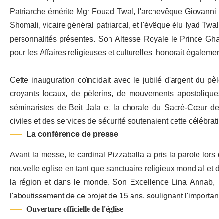
Patriarche émérite Mgr Fouad Twal, l'archevêque Giovanni 
Shomali, vicaire général patriarcal, et l'évêque élu Iyad Twal
personnalités présentes. Son Altesse Royale le Prince Gha
pour les Affaires religieuses et culturelles, honorait égalem
Cette inauguration coïncidait avec le jubilé d'argent du pè
croyants locaux, de pèlerins, de mouvements apostolique
séminaristes de Beit Jala et la chorale du Sacré-Cœur de 
civiles et des services de sécurité soutenaient cette célébrat
La conférence de presse
Avant la messe, le cardinal Pizzaballa a pris la parole lors
nouvelle église en tant que sanctuaire religieux mondial et d
la région et dans le monde. Son Excellence Lina Annab, m
l'aboutissement de ce projet de 15 ans, soulignant l'importanc
Ouverture officielle de l'église