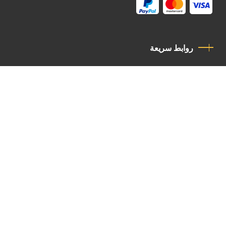
روابط سريعة
سياسة الخصوصية
مدونة قواعد السلوك
اتصل بنا
Latin Patriarchate Road
P.O.B 14152, Jerusalem 9114101
Tel
: +972 (2) 6471400
Email:
Chancellery@lpj.org