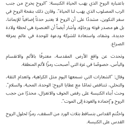
باعتباره الروح الذي يهب الحياة الكنيسة
:
"الروح يخرج من جنب
الرب المصلوب الذي يهب لنا الحياة". وقارن ذلك بنفخة الروح في
سفر التكوين، مشددًا على أن الروح لا يعتبر حدثاً إضافياً للإيماننا،
بل هو مصدر قوته ورجاؤه. وأشار أيضاً أن العنصرة هي لحظة ولادة
جديدة، وشفاء، واستعادة للشركة ودعوة للوحدة في عالم يمزقه
الصراع
.
وتحدث عن واقع الأرض المقدسة، معترفًا بالألم والانقسام
واليأس، خصوصًا في غزة التي أصبحت رمزًا لألم المنطقة.
وقال: "الشعارات التي نسمعها اليوم مثل الكراهية، وانعدام الثقة،
والتخلي
،
تتناقض تمامًا مع عطايا الروح: الوحدة، المحبة، والسلام".
وحث أبناء الكنيسة على رفض الخوف والانعزال، محذرًا من حجب
الروح و"إخماده والعودة إلى الموت".
واختُتم القداس بتساقط بتلات الورد من السقف، رمزًا لحلول الروح
القدس على الكنيسة
.