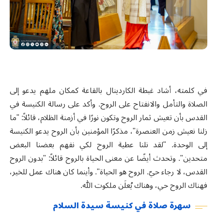
في كلمته، أشاد غبطة الكاردينال بالقاعة كمكان ملهم يدعو إلى
الصلاة والتأمل والانفتاح على الروح. وأكد على رسالة الكنيسة في
القدس بأن تعيش ثمار الروح وتكون نورًا في أزمنة الظلام
،
قائلاً: "ما
زلنا نعيش زمن العنصرة"، مذكرًا المؤمنين بأن الروح يدعو الكنيسة
إلى الوحدة. "لقد نلنا عطية الروح لكي نفهم بعضنا البعض
متحدين". وتحدث أيضًا عن معنى الحياة بالروح قائلاً: "بدون الروح
القدس، لا رجاء حيّ. الروح هو الحياة". وأينما كان هناك عمل للخير،
فهناك الروح حي، وهناك يُعلَن ملكوت الله
.
سهرة صلاة في كنيسة سيدة السلام