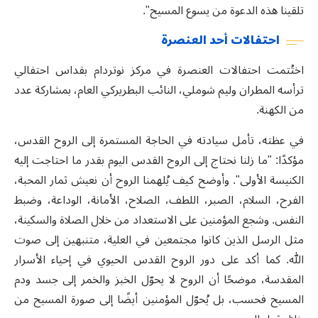
تلقينا هذه الدعوة من يسوع المسيح
".
احتفالات أحد العنصرة
اختُتمت احتفالات العنصرة في مركز نوتردام بقداس احتفالي
ترأسه المطران وليم شوملي، النائب البطريركي العام، بمشاركة عدد
من الكهنة.
في عظته، تأمل سيادته في الحاجة المستمرة إلى الروح القدس،
مؤكدًا: "ما زلنا نحتاج إلى الروح القدس اليوم بقدر ما احتاجت إليه
الكنيسة الأولى". وأوضح كيف يُلهمنا الروح أن نعيش ثمار المحبة،
الفرح، السلام، الصبر، اللطف، الصلاح، الأمانة، الوداعة، وضبط
النفس. وشجع المؤمنين على الاستعداد من خلال الصلاة والسكينة،
مثل الرسل الذين كانوا مجتمعين في العلية، متنبهين إلى صوت
الله. كما أكد على دور الروح القدس الحيوي في إحياء الأسرار
المقدسة، موضحًا أن الروح لا يحوّل الخبز والخمر إلى جسد ودم
المسيح فحسب، بل يُحوّل المؤمنين أيضًا إلى صورة المسيح من