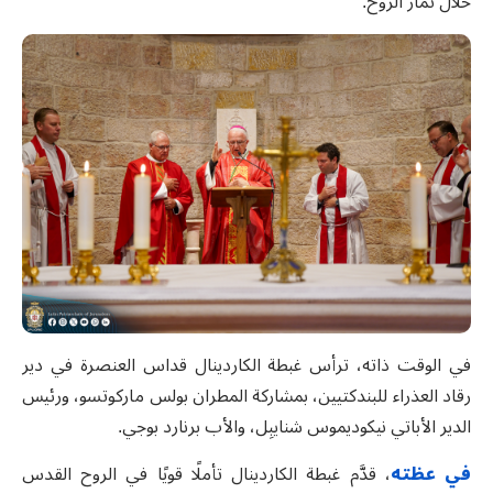
خلال ثمار الروح
.
في الوقت ذاته، ترأس غبطة الكاردينال قداس العنصرة في دير
رقاد العذراء للبندكتيين، بمشاركة المطران بولس ماركوتسو، ورئيس
الدير الأباتي نيكوديموس شنايبِل، والأب برنارد بوجي.
في عظته
، قدَّم غبطة الكاردينال تأملًا قويًا في الروح القدس