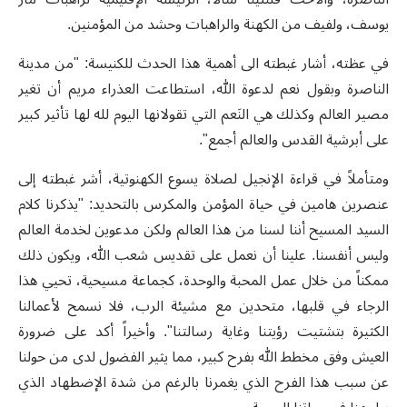
يوسف، ولفيف من الكهنة والراهبات وحشد من المؤمنين.
في عظته، أشار غبطته الى أهمية هذا الحدث للكنيسة: "من مدينة
الناصرة وبقول نعم لدعوة الله، استطاعت العذراء مريم أن تغير
مصير العالم وكذلك هي النَعم التي تقولانها اليوم لله لها تأثير كبير
على أبرشية القدس والعالم أجمع".
ومتأملاً في قراءة الإنجيل لصلاة يسوع الكهنوتية، أشر غبطته إلى
عنصرين هامين في حياة المؤمن والمكرس بالتحديد: "يذكرنا كلام
السيد المسيح أننا لسنا من هذا العالم ولكن مدعوين لخدمة العالم
وليس أنفسنا. علينا أن نعمل على تقديس شعب الله، ويكون ذلك
ممكناً من خلال عمل المحبة والوحدة، كجماعة مسيحية، تحيي هذا
الرجاء في قلبها، متحدين مع مشيئة الرب، فلا نسمح لأعمالنا
الكثيرة بتشتيت رؤيتنا وغاية رسالتنا". وأخيراً أكد على ضرورة
العيش وفق مخطط الله بفرح كبير، مما يثير الفضول لدى من حولنا
عن سبب هذا الفرح الذي يغمرنا بالرغم من شدة الإضطهاد الذي