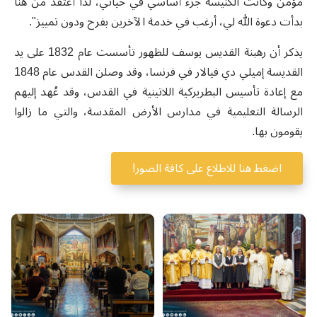
مؤمن وكانت الكنيسة جزء أساسي في حياتي، لذا أعتقد من هنا
بدأت دعوة الله لي، أرغب في خدمة الآخرين بفرح ودون تمييز".
يذكر أن رهبنة القديس يوسف للظهور تأسست عام 1832 على يد
القديسة إميلي دي فيالار في فرنسا، وقد وصلن القدس عام 1848
مع إعادة تأسيس البطريركية اللاتينية في القدس، وقد عُهد إليهم
الرسالة التعليمية في مدارس الأرض المقدسة، والتي ما زالوا
يقومون بها.
اضغط هنا للاطلاع على كافة الصور!