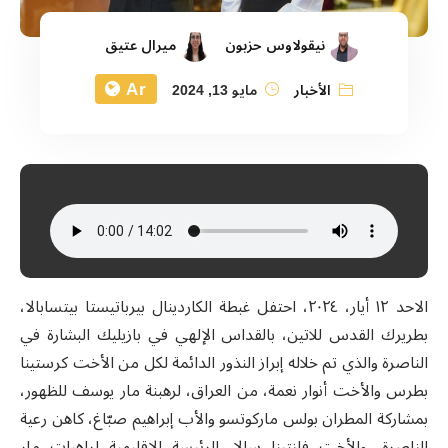
نيقولاوس حزبون
ميرال عتيق
Ar
الأخبار
مايو 13, 2024
الاحد ١٢ أيار، ٢٠٢٤، احتفل غبطة الكاردينال بيرباتيستا بيتسابالا،
بطريرك القدس للاتين، بالقداس الإلهي في بازيليك البشارة في
الناصرة والذي تم خلاله إبراز النذور الدائمة لكل من الأخت كرستينا
بطرس والأخت أنوار نعمة، من العراق، لرهبنة مار يوسف للظهور،
بمشاركة المطران بولس ماركوتسو والأب إبراهيم صبّاغ، كاهن رعية
الناصرة، والأخت فلنتينا سالا، الرئيسة الإقليمية لراهبات مار