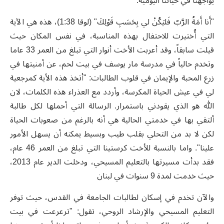
يواجهنا في حياتنا اليومية.
"أَنا أَمَةُ الرَّبّ فَليَكُنْ لي بِحَسَبِ قَوْلِكَ" (لوقا 1:38)، هذه هي الآية
التي أُختيرت للاحتفال بهذه المناسبة، في نفس المكان حيث
قيلت سابقاً، وقد أعربت الأخت أنوار التي تبلغ من العمر 33 عاما
وتخدم حالياً في مدرسة مار يوسف في بيت لحم، عن أمنيتها في
زرع المحبة والإيمان في قلوب الطالبات: "أتخذ هذه الأية كمرجعية
لي في عيش الحياة المكرسة، وأردد مع العذراء هذه الكلمات، لان
الله هو الذي يقودني باستمرار. الرسالة التي أحملها لكل طالبة
ألتقي بها في خدمتي الحالية هي أنه بالرغم من صعوبات الحياة
لكن لا بد من التحلي بقلب طيب وبسيط يمكنه أن يسهل الأمور
علينا". واما بالنسبة للأخت كرستينا التي تبلغ من العمر 46 عام،
فقد بدأت مسيرتها بالتعليم المسيحي، ودخلت الدير عام 2013،
حيث خدمت لمدة 9 سنوات في لبنان
والآن تخدم في إسكان لطالبات الجامعة في القدس، حيث توفر
التعليم المسيحي والإرشاد الروحي، تقول: "ترعرعت في بيت