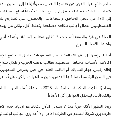
حاجز دائم يعزل القرى عن بعضها البعض، محولًا إياها إلى سجون مفتوح
يتطلب ساعات طويلة قد تصل إلى سبع ساعات أحياناً لقطع مسافة ب
إلى 70٪ في بعض المناطق والقطاعات. والحصول على تصاريح 
الفلسطينيين بعمال أجانب بتكلفة مضاعفة وكفاءة أقل، ولكن من يهتم
الحياة في غزة والضفة أصبحت لا تطاق بمعايير إنسانية، وأعتقد أن
وانتشار الأخبار السريع
.
أما في إسرائيل، فهناك العديد من المجموعات داخل المجتمع الإسر
الآلاف، لأسباب مختلفة: فبعضهم يطالب بوقف الحرب وإطلاق سراح الر
إقالة رئيس جهاز الشاباك أو النائب العام، في حين يعترض المتدينون 
في المدن الرئيسية، بما فيها القدس، دون مظاهرات. ولكن، هل تُصغي 
ومؤخرًا، أقرّت الحكومة ميزانية عام
والضرائب، ليتحمّل المواطن كل الأعباء
!
ربما التطور الأكثر حزناً منذ 
طرف يرى شريكاً للسلام في الطرف الآخر، ولا أحد يرى الجانب الإنسان