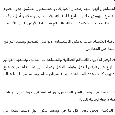
نا المسلمون أنهوا شهر رمضان المبارك، والمسيحيون يعيشون زمن الصوم
د الفصح اليهودي خلال أسابيع قليلة. إنه وقت صوم وصلاة وتأمل، وقت
ما كان هناك حرب، ولكانت العدالة والسلام قد سادا الأرض. لكن، للأسف،
طريركية اللاتينية، حيث نرفض الاستسلام، ونواصل تصميم وتنفيذ البرامج
لواسعة من المدارس
.
 توفير الأدوية، القسائم الغذائية والمساعدات المالية، وتسديد الفواتير
 مشاريع خلق فرص العمل وتوليد الدخل وصلت إلى مئات الأسر. صحيح
عدتهم، كانت هذه المساعدة بمثابة شريان حياة. وسنستمر طالما هناك
مقدسة في وسام القبر المقدس، ورافقناهم في جولات إلى رعايانا
ة راجعة إيجابية للغاية
.
ليائسة. ونحن نعمل كل ما في وسعنا لنكون نورًا وسط الظلام في