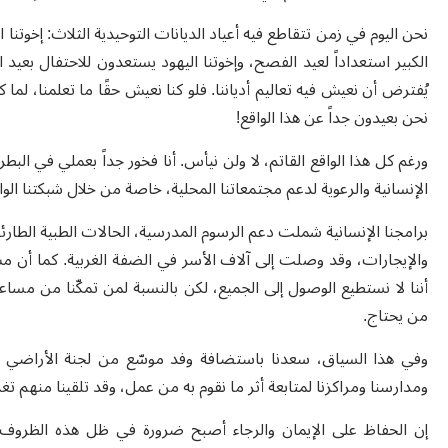
نحن اليوم في زمن تتقاطع فيه أعياد الديانات التوحيدية الثلاث: إخوت
الكبير استعداداً لعيد الفصح، وإخوتنا اليهود يستعدون للاحتفال بعي
يُفترض أن نعيش فيه تعاليم أدياننا. فلو كنا نعيش حقًا ما تعلمنا، ل
نحن بعيدون جداً عن هذا الواقع
!
ورغم كل هذا الواقع القاتم، لا ولن نيأس. أنا فخور جداً بعملي في الب
الإنسانية والرعوية لدعم مجتمعاتنا المحلية، خاصة من خلال شبكتنا ا
برامجنا الإنسانية شملت دعم الرسوم المدرسية، الحالات الطبية الطارئة،
والإيجارات، وقد وصلت إلى آلاف الأسر في الضفة الغربية. كما أن
أننا لا نستطيع الوصول إلى الجميع، لكن بالنسبة لمن تمكّنا من مسا
من يحتاج
.
وفي هذا السياق، سعدنا باستضافة وفد موسّع من لجنة الأراضي ال
ومدارسنا ومراكزنا لمتابعة أثر ما نقوم به من عمل، وقد تلقينا منهم تغذي
إن الحفاظ على الإيمان والرجاء أصبح ضرورة في ظل هذه الظروف ا