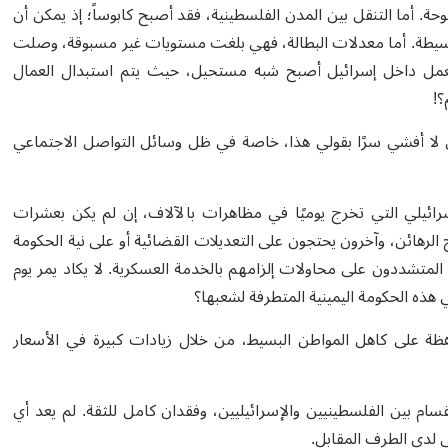
ة. أما التنقل بين المدن الفلسطينية، فقد أصبح كابوساً؛ إذ يمكن أن
سيطة. أما معدلات البطالة، فهي بلغت مستويات غير مسبوقة، وصلت
للعمل داخل إسرائيل أصبح شبه مستحيل، حيث يتم استبدال العمال
؟
!
ني لا أفشي سرًا بقولي هذا، خاصة في ظل وسائل التواصل الاجتماعي
ائيلي التي تخرج يوميًا في مظاهرات بالآلاف، إن لم يكن بعشرات
هائن، وآخرون يحتجون على التعديلات القضائية أو على نية الحكومة
المتشددون على محاولات إلزامهم بالخدمة العسكرية. لا يكاد يمر يوم
هذه الحكومة اليمينية المتطرفة لشعبها؟
 2025، محمّلة أعباء الحرب الباهظة على كاهل المواطن البسيط، من خلال زيادات كبيرة في الأسعار
7 تشرين الأول 2023 هو ازدياد حدة الانقسام بين الفلسطينيين والإسرائيليين، وفقدان كامل للثقة. لم يعد أي
ي لدى الطرف المقابل
.