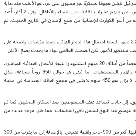
إسرائيل لتشن هجومًا عسكريًا غير مسبوق على غزة، هو الأعنف منذ بداية
الحرب. تجاوز عدد الشهداء في غزة منذ اندلاع الحرب 50,000 شخص، من بينهم عشرات الآلاف من النساء والأطفال. وفي 2 آذار، أُعيد
 من أسوأ الكوارث الإنسانية من صنع الإنسان في التاريخ الحديث. ثم
غزة أصبحت غير صالحة للعيش، لم يعد بإمكان سكانها البالغ عددهم 2.2 مليون نسمة احتمال هذا الدمار الهائل، وسط مؤشرات واضحة على
يف ستتطور الأمور، لكن الصمت العالمي تجاه ما يحدث يصمّ الآذان
!
أما المجتمع المسيحي الصغير، فقد فقد منذ بداية الحرب نحو 50 شخصاً من أبنائه؛ 20 منهم استشهدوا نتيجة الأعمال العدائية المباشرة،
و30 آخرون فقدوا حياتهم بسبب غياب الرعاية الطبية ونفاد الأدوية وانهيار المستشفيات. ما تبقى هو حوالي 650 روحاً شجاعة، نبذل
المستحيل من أجل تلبية احتياجاتهم ضمن إمكانياتنا المحدودة، حيث لا يزال نحو 450 منهم لاجئين في مجمع العائلة المقدسة في مدينة
ييق، إلى جانب تصاعد عنف المستوطنين ضد السكان المحليين. كما تم
ة لتوسيع هذا النهج ليشمل باقي المخيمات، مما خلق موجة جديدة من
.
الحياة في الضفة الغربية بعيدة كل البعد عن الحياة الطبيعية، إذ تنتشر فيها أكثر من 900 حاجز ونقطة تفتيش، بالإضافة إلى ما يقرب من 300